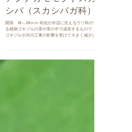
アシナガモモブトスカ
シバ（スカシバガ科）
開張 18～28ｍｍ 幼虫が水辺に生えるウリ科のつ
る植物ゴキヅルの茎や実の中で成長するもので、
ゴキヅルが河川工事の影響を受けて大きく減少し
てきていることから、アシナガモモブトスカシバ
の生息地もかなり限られています。 成虫は日中に
活動し、6月～10月上旬に見られます。...