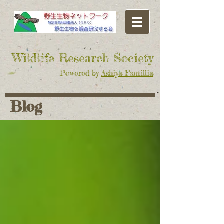
​Wildlife Research Society
Powered by
Ashiya Famillia
Blog