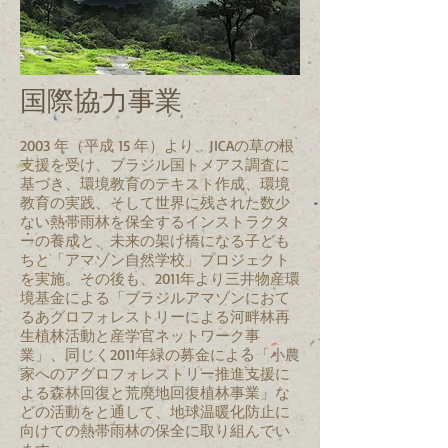
国際協力事業
2003 年（平成 15 年）より、JICAの草の根
支援を受け、ブラジル国トメアス調査に
基づき、環境教育のテキスト作成、環境
教育の実践、そして世界に残された数少
ない熱帯雨林を保全するインストラクタ
ーの養成と、未来の架け橋になる子ども
ちと「アマゾン自然学校」プロジェクト
を実施。その後も、2011年より三井物産環
境基金による「ブラジルアマゾンにおて
るあグロフォレストリーによる河畔林再
生植林活動と産学官ネットワーク事
業」、同じく2011年緑の募金による「小農
家へのアグロフォレストリー推進支援に
よる森林回復と荒廃地回復植林事業」な
どの活動をと通して、地球温暖化防止に
向けての熱帯雨林の保全に取り組んでい