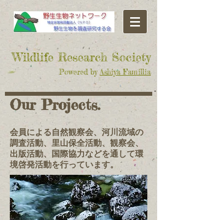
​Wildlife Research Society
Powered by
Ashiya Famillia
Our Projects.
会員による自然観察会、河川流域の
調査活動、里山保全活動、観察会、
出版活動、国際協力などを通して環
境啓発活動を行っています。