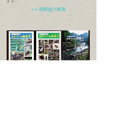
ます。
>> 国際協力事業
出版活動
「人・くらし・自然」をテーマに、これ
までの調査活動の結果を「生きている河
川シリーズ」として、小学校高学年から
中学生を対象にした副読本を作成し、各
河川流域の小中学校に寄贈し、自然学習
に活用して頂いています。これまでに寄
贈した本の数は 3 万 5000 冊になりまし
た。それぞれの本は、出版物としても販
売しています。