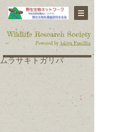
​Wildlife Research Society
Powered by
Ashiya Famillia
ムラサキトガリバ