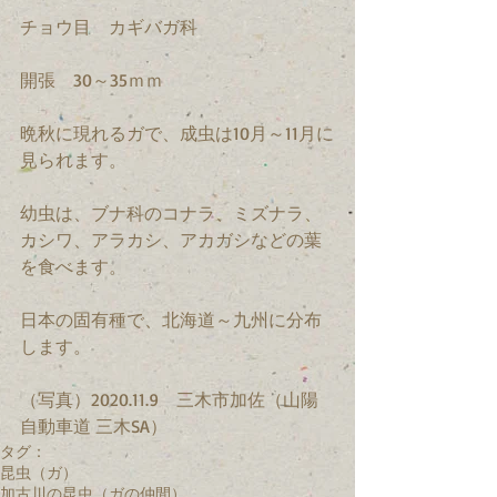
チョウ目　カギバガ科　
開張　30～35ｍｍ　
晩秋に現れるガで、成虫は10月～11月に
見られます。
幼虫は、ブナ科のコナラ、ミズナラ、
カシワ、アラカシ、アカガシなどの葉
を食べます。
日本の固有種で、北海道～九州に分布
します。
（写真）2020.11.9　三木市加佐（山陽
自動車道 三木SA）
タグ：
昆虫（ガ）
加古川の昆虫（ガの仲間）