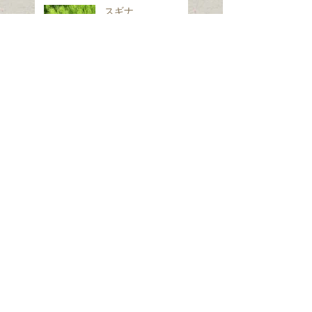
スギナ
ホシヒメホウジャク
Search By Tags
は虫類
ほ乳類、は虫類、両生類、魚類
クモ類
昆虫（ガ）
昆虫（コウチュウ）
昆虫（セミ・カメムシ）
昆虫（チョウ）
昆虫（トンボ）
昆虫（ハエ・アブ）
昆虫（ハチ）
昆虫（バッタ）
昆虫（他の仲間）
植物（シダ・コケ）
樹木（つる植物）
樹木（低木）
樹木（小高木）
樹木（高木）
甲かく類
野草（つる植物）