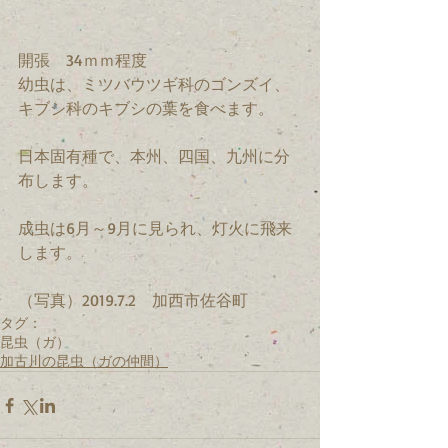
開張　34ｍｍ程度　
幼虫は、ミツバウツギ科のゴンズイ、
キブシ科のキブシの葉を食べます。
日本固有種で、本州、四国、九州に分
布します。
成虫は6月～9月に見られ、灯火に飛来
します。
（写真）2019.7.2　加西市佐谷町
タグ：
昆虫（ガ）
加古川の昆虫（ガの仲間）