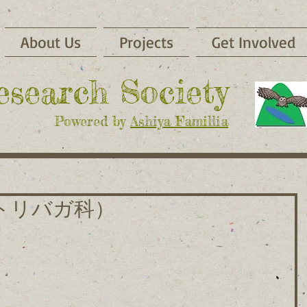
About Us
Projects
Get Involved
Research Society
Powered by
Ashiya Famillia
トリバガ科）