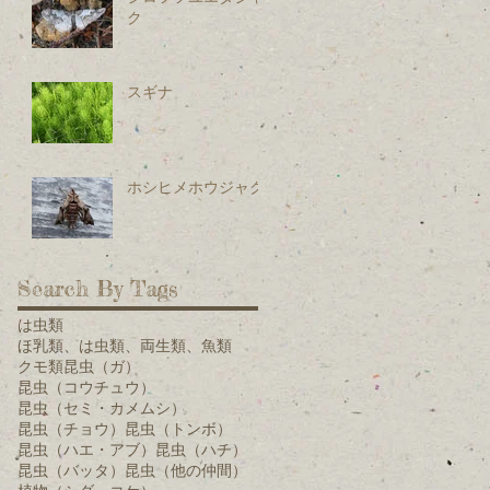
ク
スギナ
ホシヒメホウジャク
Search By Tags
は虫類
ほ乳類、は虫類、両生類、魚類
クモ類
昆虫（ガ）
昆虫（コウチュウ）
昆虫（セミ・カメムシ）
昆虫（チョウ）
昆虫（トンボ）
昆虫（ハエ・アブ）
昆虫（ハチ）
昆虫（バッタ）
昆虫（他の仲間）