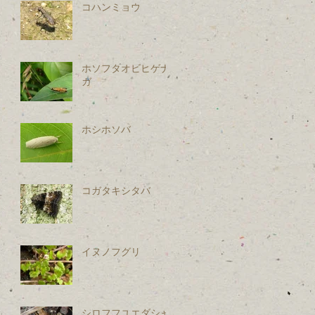
コハンミョウ
ホソフタオビヒゲナ
ガ
ホシホソバ
コガタキシタバ
イヌノフグリ
シロフフユエダシャ