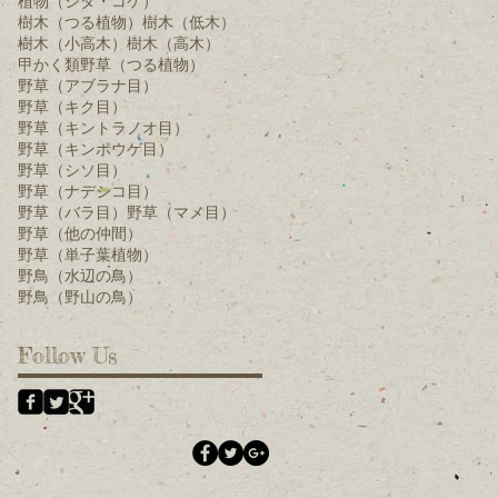
植物（シダ・コケ）
樹木（つる植物）
樹木（低木）
樹木（小高木）
樹木（高木）
甲かく類
野草（つる植物）
野草（アブラナ目）
野草（キク目）
野草（キントラノオ目）
野草（キンポウゲ目）
野草（シソ目）
野草（ナデシコ目）
野草（バラ目）
野草（マメ目）
野草（他の仲間）
野草（単子葉植物）
野鳥（水辺の鳥）
野鳥（野山の鳥）
Follow Us