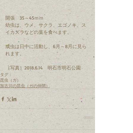
開張　35～45ｍｍ
幼虫は、ウメ、サクラ、エゴノキ、ス
イカズラなどの葉を食べます。
成虫は日中に活動し、6月～8月に見ら
れます。
（写真）2018.6.14　明石市明石公園
タグ：
昆虫（ガ）
加古川の昆虫（ガの仲間）