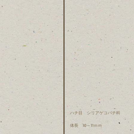
ハチ目　シリアゲコバチ科　
体長　10～11ｍｍ　