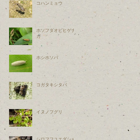
コハンミョウ
ホソフタオビヒゲナ
ガ
ホシホソバ
コガタキシタバ
イヌノフグリ
シロフフユエダシャ