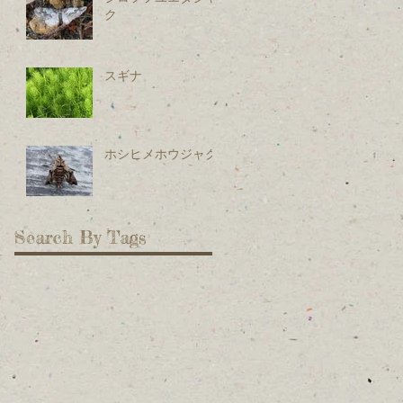
ク
スギナ
ホシヒメホウジャク
Search By Tags