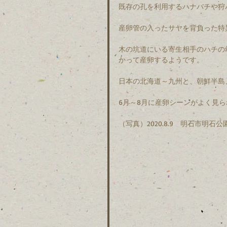
既存の孔を利用するハナバチや狩
産卵管の入ったサヤを背負った特
木の坑道にいる寄生相手のハチの
かって産卵するようです。
日本の北海道～九州と、朝鮮半島
6月～8月に産卵シーンがよく見
（写真）2020.8.9　明石市明石公