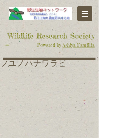
​Wildlife Research Society
Powered by
Ashiya Famillia
フユノハナワラビ