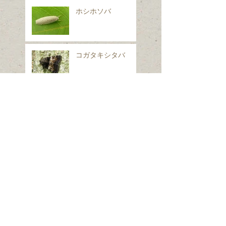
ホシホソバ
コガタキシタバ
イヌノフグリ
シロフフユエダシャ
ク
スギナ