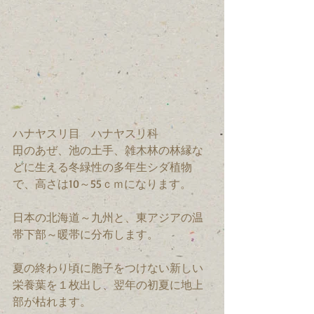
ハナヤスリ目　ハナヤスリ科　
田のあぜ、池の土手、雑木林の林縁な
どに生える冬緑性の多年生シダ植物
で、高さは10～55ｃｍになります。
日本の北海道～九州と、東アジアの温
帯下部～暖帯に分布します。
夏の終わり頃に胞子をつけない新しい
栄養葉を１枚出し、翌年の初夏に地上
部が枯れます。