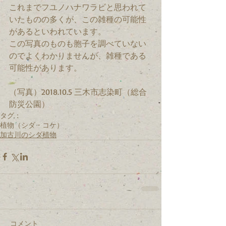
これまでフユノハナワラビと思われて
いたものの多くが、この雑種の可能性
があるといわれています。
この写真のものも胞子を調べていない
のでよくわかりませんが、雑種である
可能性があります。
（写真）2018.10.5 三木市志染町（総合
防災公園）
タグ：
植物（シダ・コケ）
加古川のシダ植物
コメント