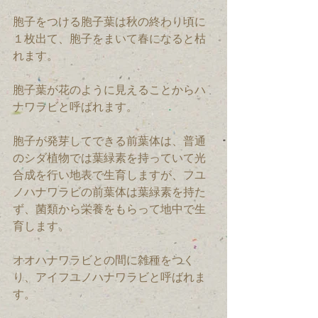
胞子をつける胞子葉は秋の終わり頃に
１枚出て、胞子をまいて春になると枯
れます。
胞子葉が花のように見えることからハ
ナワラビと呼ばれます。
胞子が発芽してできる前葉体は、普通
のシダ植物では葉緑素を持っていて光
合成を行い地表で生育しますが、フユ
ノハナワラビの前葉体は葉緑素を持た
ず、菌類から栄養をもらって地中で生
育します。
オオハナワラビとの間に雑種をつく
り、アイフユノハナワラビと呼ばれま
す。