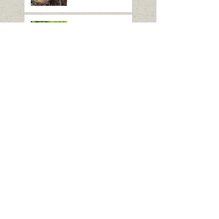
スギナ
ホシヒメホウジャク
Search By Tags
は虫類
ほ乳類、は虫類、両生類、魚類
クモ類
昆虫（ガ）
昆虫（コウチュウ）
昆虫（セミ・カメムシ）
昆虫（チョウ）
昆虫（トンボ）
昆虫（ハエ・アブ）
昆虫（ハチ）
昆虫（バッタ）
昆虫（他の仲間）
植物（シダ・コケ）
樹木（つる植物）
樹木（低木）