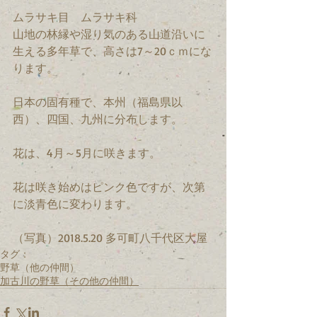
ムラサキ目　ムラサキ科　
山地の林縁や湿り気のある山道沿いに
生える多年草で、高さは7～20ｃｍにな
ります。
日本の固有種で、本州（福島県以
西）、四国、九州に分布します。
花は、4月～5月に咲きます。
花は咲き始めはピンク色ですが、次第
に淡青色に変わります。
（写真）2018.5.20 多可町八千代区大屋
タグ：
野草（他の仲間）
加古川の野草（その他の仲間）