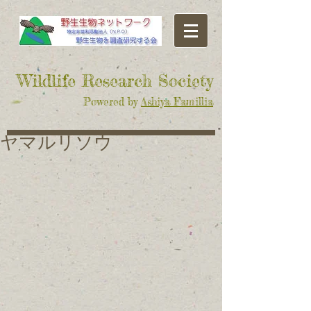
​Wildlife Research Society
Powered by
Ashiya Famillia
ヤマルリソウ