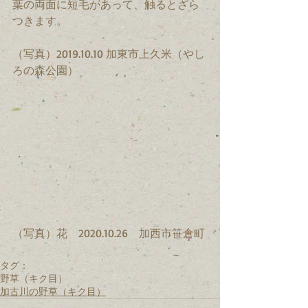
葉の両面に短毛があって、触るとざら
つきます。
（写真）2019.10.10 加東市上久米（やし
ろの森公園）
（写真）花　2020.10.26　加西市笹倉町
タグ：
野草（キク目）
加古川の野草（キク目）