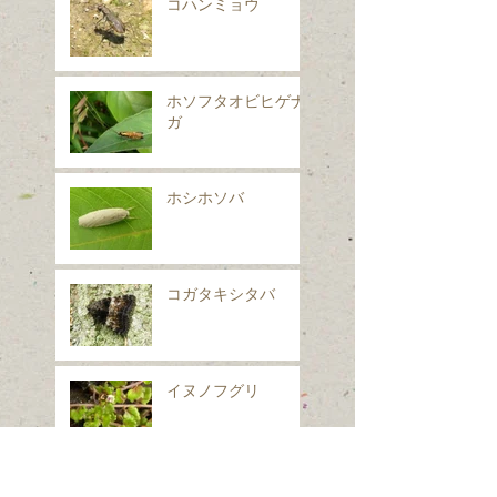
コハンミョウ
ホソフタオビヒゲナ
ガ
ホシホソバ
コガタキシタバ
イヌノフグリ
シロフフユエダシャ