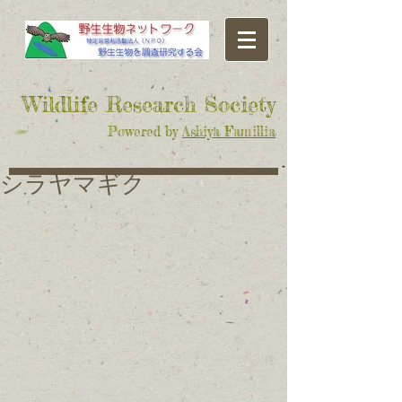
​Wildlife Research Society
Powered by
Ashiya Famillia
シラヤマギク