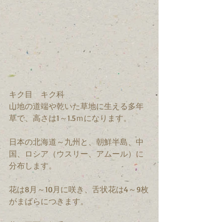
キク目　キク科　
山地の道端や乾いた草地に生える多年
草で、高さは1～1.5ｍになります。
日本の北海道～九州と、朝鮮半島、中
国、ロシア（ウスリー、アムール）に
分布します。
花は8月～10月に咲き、舌状花は4～9枚
がまばらにつきます。