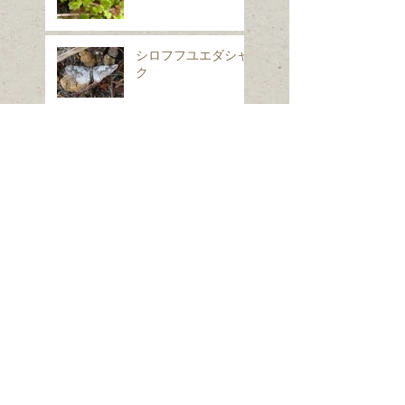
シロフフユエダシャ
ク
スギナ
ホシヒメホウジャク
Search By Tags
は虫類
ほ乳類、は虫類、両生類、魚類
クモ類
昆虫（ガ）
昆虫（コウチュウ）
昆虫（セミ・カメムシ）