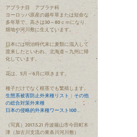
アブラナ目　アブラナ科　
ヨーロッパ原産の越年草または短命な
多年草で、高さは30～80ｃｍになり、
畑地や河川敷に生えています。
日本には明治時代末に麦類に混入して
渡来したといわれ、北海道～九州に帰
化しています。
花は、5月～6月に咲きます。
種子だけでなく根茎でも繁殖します。
生態系被害防止外来種リスト：その他
の総合対策外来種
日本の侵略的外来種ワースト100
（写真）2017.5.21 丹波篠山市今田町木
津（加古川支流の東条川河川敷）