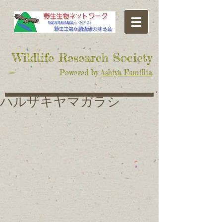
​Wildlife Research Society
Powered by
Ashiya Famillia
ハルザキヤマガラシ