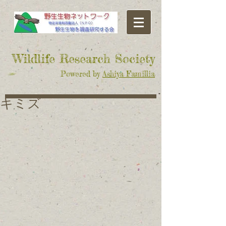
​Wildlife Research Society
Powered by
Ashiya Famillia
キミズ