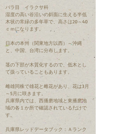
バラ目　イラクサ科　
湿度の高い谷沿いの斜面に生える半低
木状の常緑の多年草で、高さは20～40
ｃｍになります。
日本の本州（関東地方以西）～沖縄
と、中国、台湾に分布します。
茎の下部が木質化するので、低木とし
て扱っていることもあります。
雌雄同株で雄花と雌花があり、花は3月
～5月に咲きます。
兵庫県内では、西播磨地域と東播磨地
域の各１か所で確認されているだけで
す。
兵庫県レッドデータブック：Ａランク