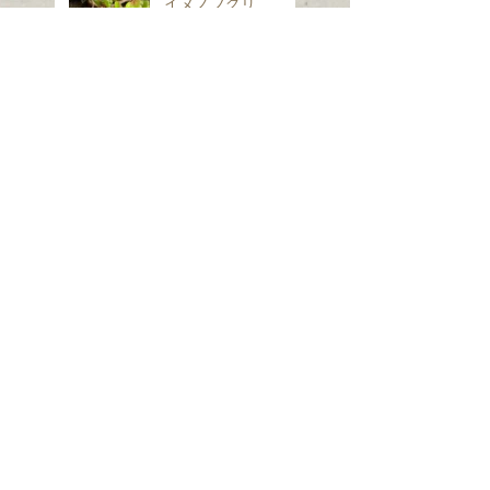
イヌノフグリ
シロフフユエダシャ
ク
スギナ
ホシヒメホウジャク
Search By Tags
は虫類
ほ乳類、は虫類、両生類、魚類
クモ類
昆虫（ガ）