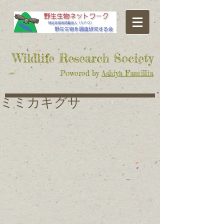
​Wildlife Research Society
Powered by
Ashiya Famillia
ミミカキグサ