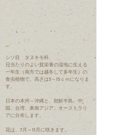
シソ目　タヌキモ科　
日当たりのよい貧栄養の湿地に生える
一年生（南方では越冬して多年生）の
食虫植物で、高さは5～15ｃｍになりま
す。
日本の本州～沖縄と、朝鮮半島、中
国、台湾、東南アジア、オーストラリ
アに分布します。
花は、7月～11月に咲きます。