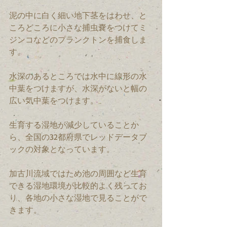
泥の中に白く細い地下茎をはわせ、と
ころどころに小さな捕虫嚢をつけてミ
ジンコなどのプランクトンを捕食しま
す。
水深のあるところでは水中に線形の水
中葉をつけますが、水深がないと幅の
広い気中葉をつけます。
生育する湿地が減少していることか
ら、全国の32都府県でレッドデータブ
ックの対象となっています。
加古川流域ではため池の周囲など生育
できる湿地環境が比較的よく残ってお
り、各地の小さな湿地で見ることがで
きます。