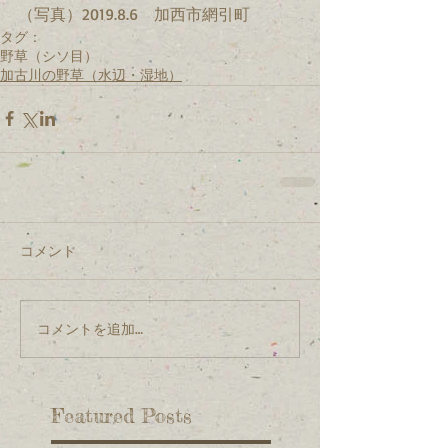
（写真）2019.8.6　加西市網引町
タグ：
野草（シソ目）
加古川の野草（水辺・湿地）
コメント
コメントを追加…
Featured Posts