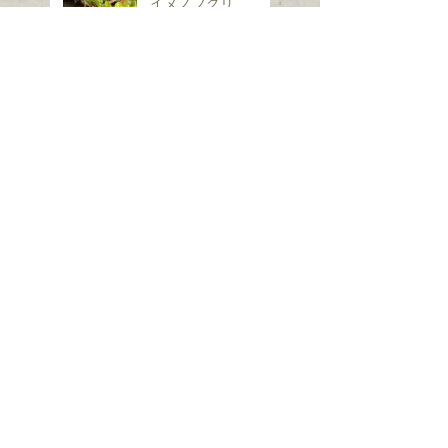
イヌノフグリ
シロフフユエダシャ
ク
スギナ
ホシヒメホウジャク
Search By Tags
は虫類
ほ乳類、は虫類、両生類、魚類
クモ類
昆虫（ガ）