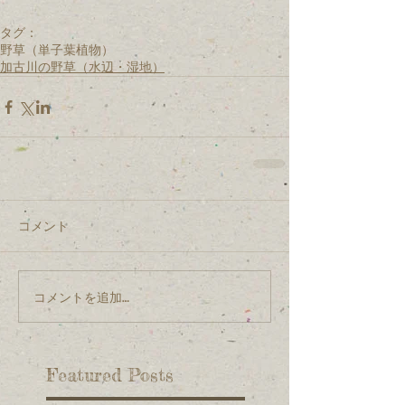
タグ：
野草（単子葉植物）
加古川の野草（水辺・湿地）
コメント
コメントを追加…
Featured Posts