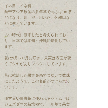
イネ目　イネ科　
熱帯アジア原産の多年草で高さは1ｍほ
どになり、川、池、用水路、休耕田な
どに生えています。
古い時代に渡来したと考えられてお
り、日本では本州～沖縄に帰化してい
ます。
花は9月～11月に咲き、果実は表面が硬
くてツヤがありツルツルしています。
昔は乾燥した果実を糸でつないで数珠
にしたようで、この名前がつけられて
います。
漢方薬や健康茶に使われるハトムギは
ジュズダマの栽培種で、一年草で果実