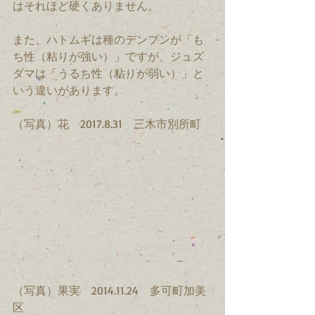
はそれほど硬くありません。
また、ハトムギは種のデンプンが「も
ち性（粘りが強い）」ですが、ジュズ
ダマは「うるち性（粘りが弱い）」と
いう違いがあります。
（写真）花　2017.8.31　三木市別所町
（写真）果実　2014.11.24　多可町加美
区