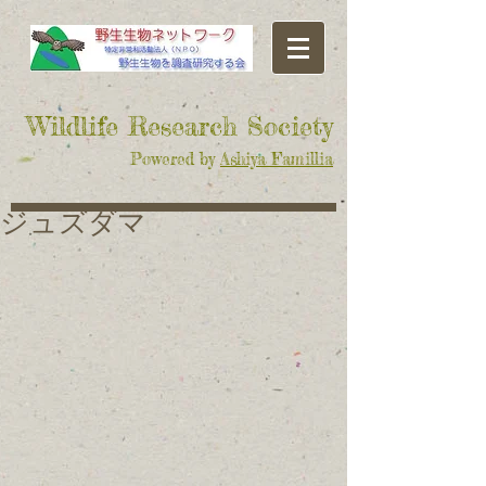
​Wildlife Research Society
Powered by
Ashiya Famillia
ジュズダマ