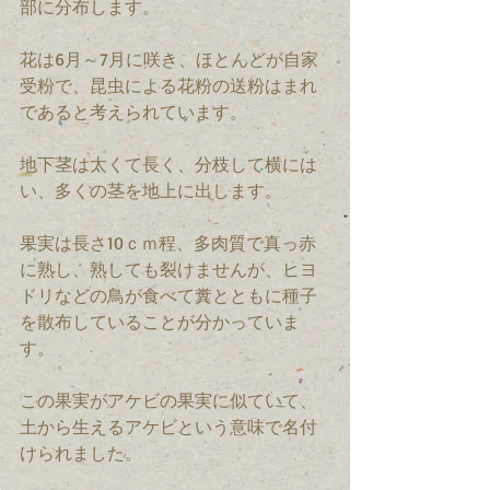
部に分布します。
花は6月～7月に咲き、ほとんどが自家
受粉で、昆虫による花粉の送粉はまれ
であると考えられています。
地下茎は太くて長く、分枝して横には
い、多くの茎を地上に出します。
果実は長さ10ｃｍ程、多肉質で真っ赤
に熟し、熟しても裂けませんが、ヒヨ
ドリなどの鳥が食べて糞とともに種子
を散布していることが分かっていま
す。
この果実がアケビの果実に似ていて、
土から生えるアケビという意味で名付
けられました。