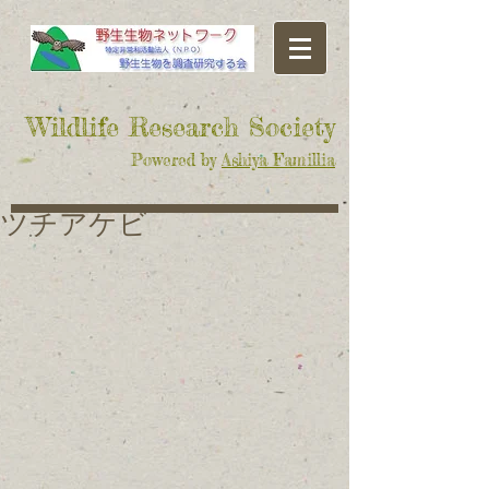
​Wildlife Research Society
Powered by
Ashiya Famillia
ツチアケビ