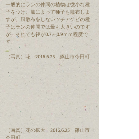
一般的にランの仲間の植物は微小な種
子をつけ、風によって種子を散布しま
すが、風散布をしないツチアケビの種
子はランの仲間では最も大きいのです
が、それでも径が0.7～0.9ｍｍ程度で
す。
（写真）花　2016.6.25　篠山市今田町
（写真）花の拡大　2016.6.25　篠山市
今田町