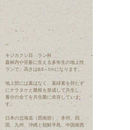
キジカクシ目　ラン科
森林内や笹薮に生える多年生の地上性
ランで、高さは0.5～1ｍになります。
地上部には葉はなく、葉緑素を持たず
にナラタケと菌根を形成して共生し、
養分の全てを共生菌に依存していま
す。
日本の北海道（西南部）、本州、四
国、九州、沖縄と朝鮮半島、中国南西