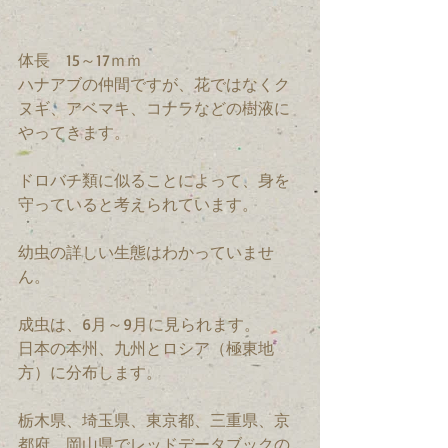
体長　15～17ｍｍ
ハナアブの仲間ですが、花ではなくク
ヌギ、アベマキ、コナラなどの樹液に
やってきます。
ドロバチ類に似ることによって、身を
守っていると考えられています。
幼虫の詳しい生態はわかっていませ
ん。
成虫は、6月～9月に見られます。
日本の本州、九州とロシア（極東地
方）に分布します。
栃木県、埼玉県、東京都、三重県、京
都府、岡山県でレッドデータブックの