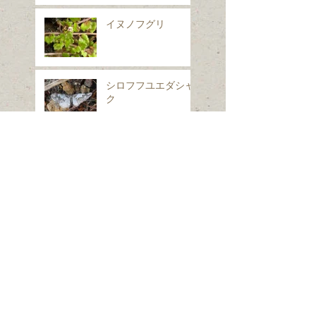
イヌノフグリ
シロフフユエダシャ
ク
スギナ
ホシヒメホウジャク
Search By Tags
は虫類
ほ乳類、は虫類、両生類、魚類