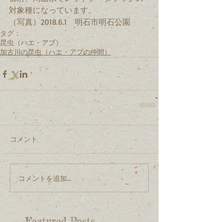
対象種になっています。
（写真）2018.6.1　明石市明石公園
タグ：
昆虫（ハエ・アブ）
加古川の昆虫（ハエ・アブの仲間）
コメント
コメントを追加…
Featured Posts