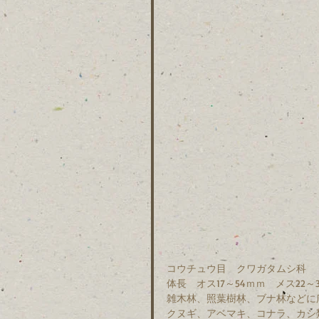
コウチュウ目　クワガタムシ科　
体長　オス17～54ｍｍ　メス22～
雑木林、照葉樹林、ブナ林などに
クヌギ、アベマキ、コナラ、カシ