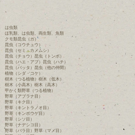
は虫類
ほ乳類、は虫類、両生類、魚類
クモ類
昆虫（ガ）
昆虫（コウチュウ）
昆虫（セミ・カメムシ）
昆虫（チョウ）
昆虫（トンボ）
昆虫（ハエ・アブ）
昆虫（ハチ）
昆虫（バッタ）
昆虫（他の仲間）
植物（シダ・コケ）
樹木（つる植物）
樹木（低木）
樹木（小高木）
樹木（高木）
甲かく類
野草（つる植物）
野草（アブラナ目）
野草（キク目）
野草（キントラノオ目）
野草（キンポウゲ目）
野草（シソ目）
野草（ナデシコ目）
野草（バラ目）
野草（マメ目）