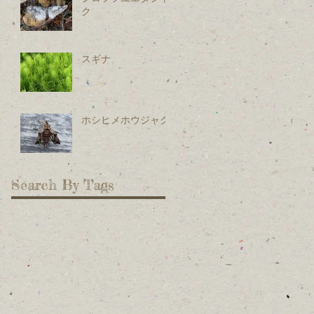
ク
スギナ
ホシヒメホウジャク
Search By Tags