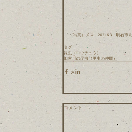
（写真）メス　2021.6.3　明石市
タグ：
昆虫（コウチュウ）
加古川の昆虫（甲虫の仲間）
コメント