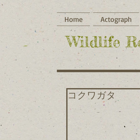
Home
Actograph
​Wildlife 
コクワガタ