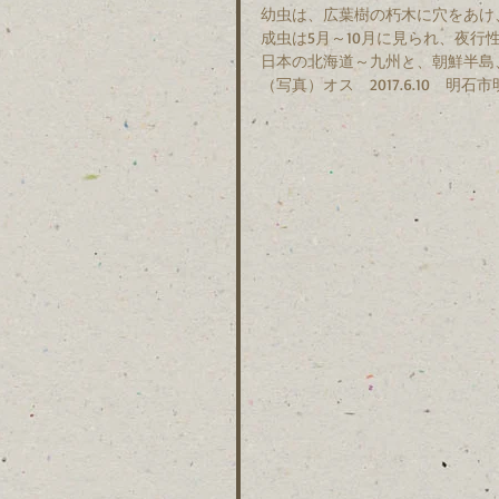
幼虫は、広葉樹の朽木に穴をあけ
成虫は5月～10月に見られ、夜
日本の北海道～九州と、朝鮮半島
（写真）オス　2017.6.10　明石