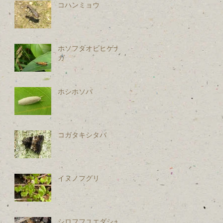
コハンミョウ
ホソフタオビヒゲナ
ガ
ホシホソバ
コガタキシタバ
イヌノフグリ
シロフフユエダシャ