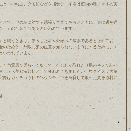
虫とその幼虫、クモ類などを捕食し、冬場は植物の種子や木の実
オスで、他の鳥に対する縄張り宣言であるとともに、巣に餌を運
なし」の合図でもあるといわれています。
」と鳴くときは、侵入した者や外敵への威嚇であるとされてお
全のためと、外敵に巣の位置を知られないようにするために、エ
といわれています。
ると角質層が柔らかくなって、小じわが取れたり肌のキメが細か
古くから美顔洗顔料として使われてきましたが、ウグイスは大量
実際はガビチョウ科のソウシチョウを飼育して取った糞を原料に
園