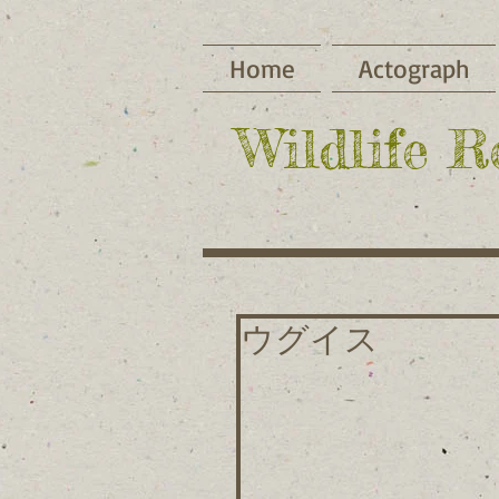
Home
Actograph
​Wildlife 
ウグイス