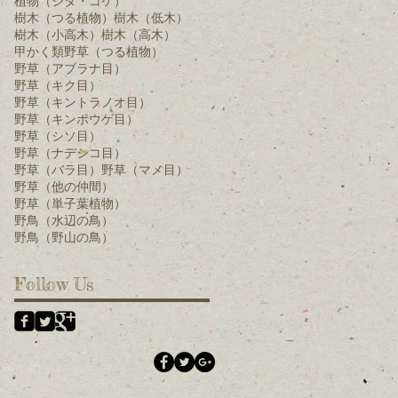
植物（シダ・コケ）
樹木（つる植物）
樹木（低木）
樹木（小高木）
樹木（高木）
甲かく類
野草（つる植物）
野草（アブラナ目）
野草（キク目）
野草（キントラノオ目）
野草（キンポウゲ目）
野草（シソ目）
野草（ナデシコ目）
野草（バラ目）
野草（マメ目）
野草（他の仲間）
野草（単子葉植物）
野鳥（水辺の鳥）
野鳥（野山の鳥）
Follow Us