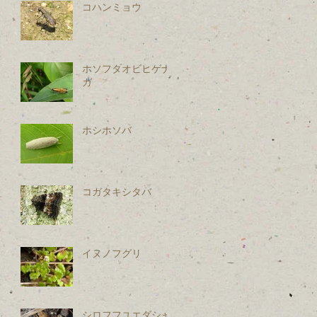
コハンミョウ
ホソフタオビヒゲナ
ガ
ホシホソバ
コガタキシタバ
イヌノフグリ
シロフフユエダシャ