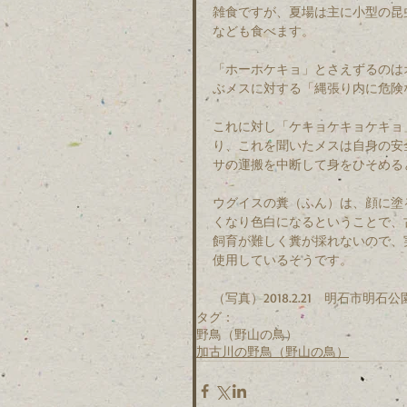
雑食ですが、夏場は主に小型の昆
なども食べます。
「ホーホケキョ」とさえずるのは
ぶメスに対する「縄張り内に危険
これに対し「ケキョケキョケキョ
り、これを聞いたメスは自身の安
サの運搬を中断して身をひそめる
ウグイスの糞（ふん）は、顔に塗
くなり色白になるということで、
飼育が難しく糞が採れないので、
使用しているそうです。
（写真）2018.2.21　明石市明石公
タグ：
野鳥（野山の鳥）
加古川の野鳥（野山の鳥）