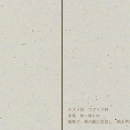
スズメ目　ウグイス科
全長　14～16ｃｍ
留鳥で、林の藪に生息し、鳴き声