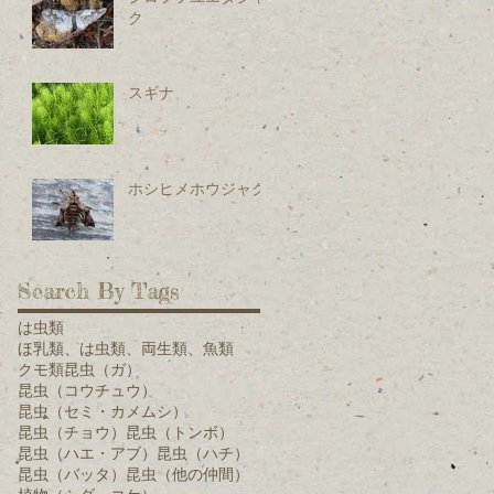
ク
スギナ
ホシヒメホウジャク
Search By Tags
は虫類
ほ乳類、は虫類、両生類、魚類
クモ類
昆虫（ガ）
昆虫（コウチュウ）
昆虫（セミ・カメムシ）
昆虫（チョウ）
昆虫（トンボ）
昆虫（ハエ・アブ）
昆虫（ハチ）
昆虫（バッタ）
昆虫（他の仲間）