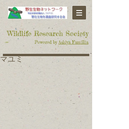
​Wildlife Research Society
Powered by
Ashiya Famillia
マユミ