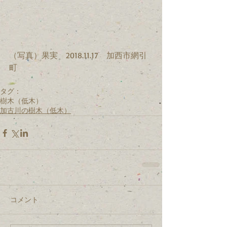
（写真）果実　2018.11.17　加西市網引
町
タグ：
樹木（低木）
加古川の樹木（低木）
コメント