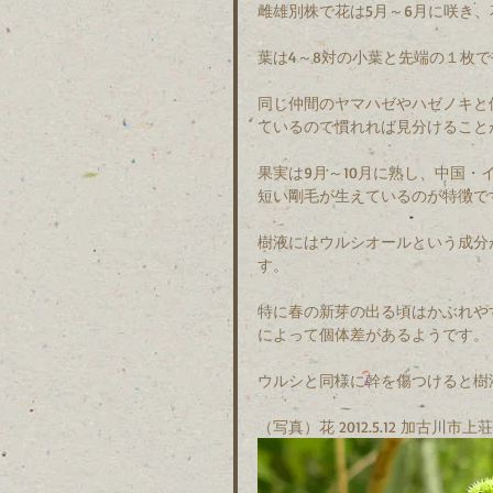
雌雄別株で花は5月～6月に咲き
葉は4～8対の小葉と先端の１枚
同じ仲間のヤマハゼやハゼノキと
ているので慣れれば見分けること
果実は9月～10月に熟し、中国
短い剛毛が生えているのが特徴で
樹液にはウルシオールという成分
す。
特に春の新芽の出る頃はかぶれや
によって個体差があるようです。
ウルシと同様に幹を傷つけると樹
（写真）花 2012.5.12 加古川市上