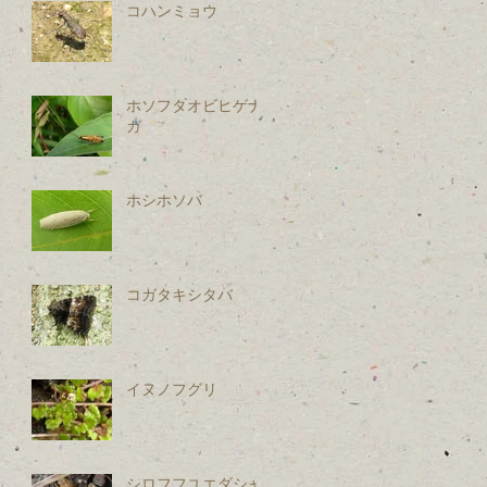
コハンミョウ
ホソフタオビヒゲナ
ガ
ホシホソバ
コガタキシタバ
イヌノフグリ
シロフフユエダシャ