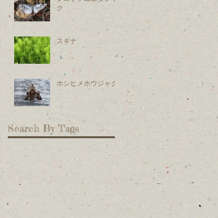
ク
スギナ
ホシヒメホウジャク
Search By Tags