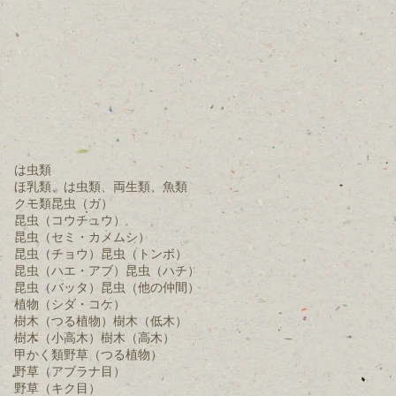
は虫類
ほ乳類、は虫類、両生類、魚類
クモ類
昆虫（ガ）
昆虫（コウチュウ）
昆虫（セミ・カメムシ）
昆虫（チョウ）
昆虫（トンボ）
昆虫（ハエ・アブ）
昆虫（ハチ）
昆虫（バッタ）
昆虫（他の仲間）
植物（シダ・コケ）
樹木（つる植物）
樹木（低木）
樹木（小高木）
樹木（高木）
甲かく類
野草（つる植物）
野草（アブラナ目）
野草（キク目）