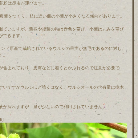
、花粉は昆虫が運びます。
で複葉をつくり、枝に近い側の小葉が小さくなる傾向があります。
似ていますが、葉柄や複葉の軸は赤色を帯び、小葉は丸みを帯び
ができます。
・インド原産で栽培されているウルシの果実が無毛であるのに対し、
す。
が含まれており、皮膚などに着くとかぶれるので注意が必要で
すいですがウルシほど強くはなく、ウルシオールの含有量は樹木
液が採れますが、量が少ないので利用されていません。
荘町