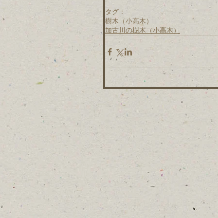
タグ：
樹木（小高木）
加古川の樹木（小高木）