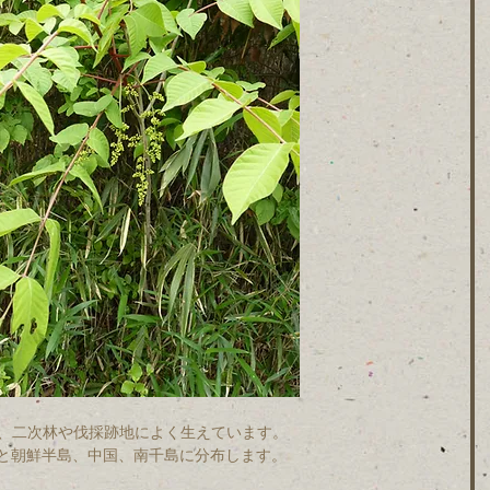
り、二次林や伐採跡地によく生えています。
と朝鮮半島、中国、南千島に分布します。