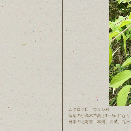
ムクロジ目　ウルシ科
落葉の小高木で高さ3～8ｍにな
日本の北海道、本州、四国、九州