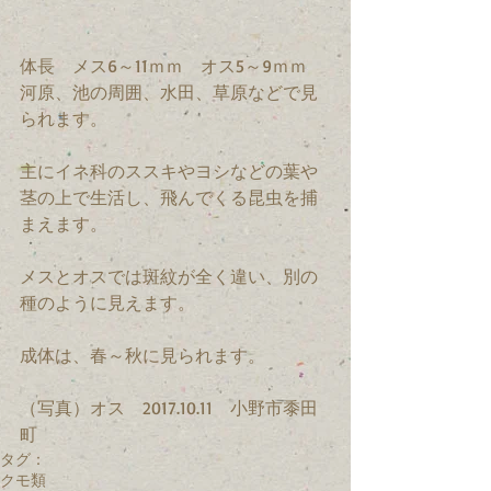
体長　メス6～11ｍｍ　オス5～9ｍｍ
河原、池の周囲、水田、草原などで見
られます。
主にイネ科のススキやヨシなどの葉や
茎の上で生活し、飛んでくる昆虫を捕
まえます。
メスとオスでは斑紋が全く違い、別の
種のように見えます。
成体は、春～秋に見られます。
（写真）オス　2017.10.11　小野市黍田
町
タグ：
クモ類