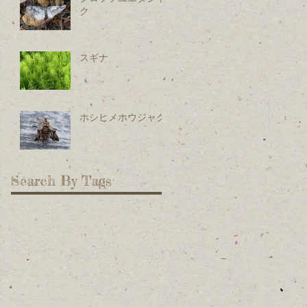
ク
スギナ
ホシヒメホウジャク
Search By Tags