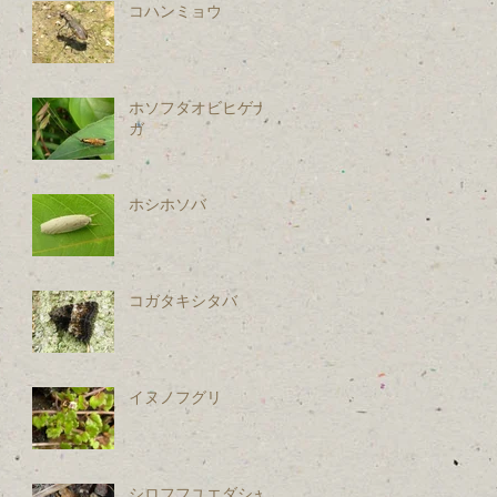
コハンミョウ
ホソフタオビヒゲナ
ガ
ホシホソバ
コガタキシタバ
イヌノフグリ
シロフフユエダシャ