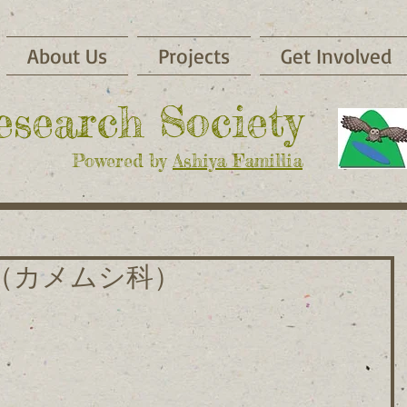
About Us
Projects
Get Involved
Research Society
Powered by
Ashiya Famillia
（カメムシ科）