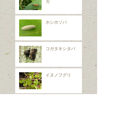
ガ
ホシホソバ
コガタキシタバ
イヌノフグリ
シロフフユエダシャ
ク
スギナ