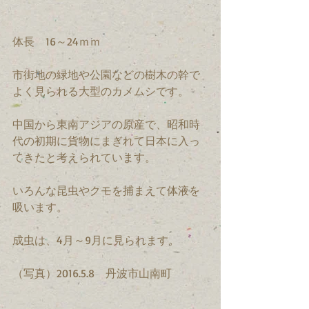
体長　16～24ｍｍ
市街地の緑地や公園などの樹木の幹で
よく見られる大型のカメムシです。
中国から東南アジアの原産で、昭和時
代の初期に貨物にまぎれて日本に入っ
てきたと考えられています。
いろんな昆虫やクモを捕まえて体液を
吸います。
成虫は、4月～9月に見られます。
（写真）2016.5.8　丹波市山南町