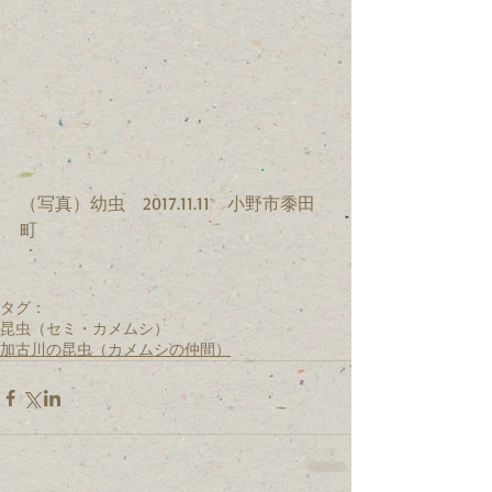
（写真）幼虫　2017.11.11　小野市黍田
町 
タグ：
昆虫（セミ・カメムシ）
加古川の昆虫（カメムシの仲間）