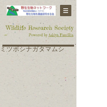
​Wildlife Research Society
Powered by
Ashiya Famillia
ミツボシナガタマムシ