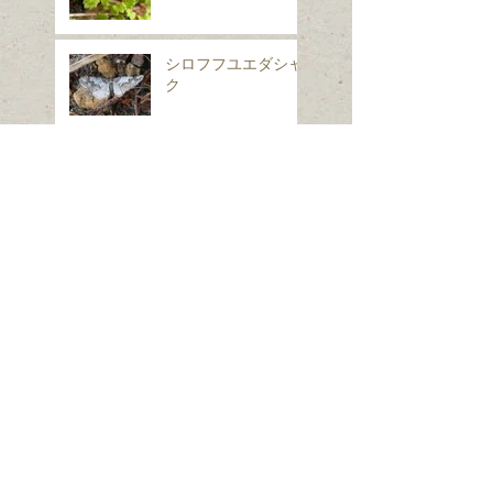
シロフフユエダシャ
ク
スギナ
ホシヒメホウジャク
Search By Tags
は虫類
ほ乳類、は虫類、両生類、魚類
クモ類
昆虫（ガ）
昆虫（コウチュウ）
昆虫（セミ・カメムシ）