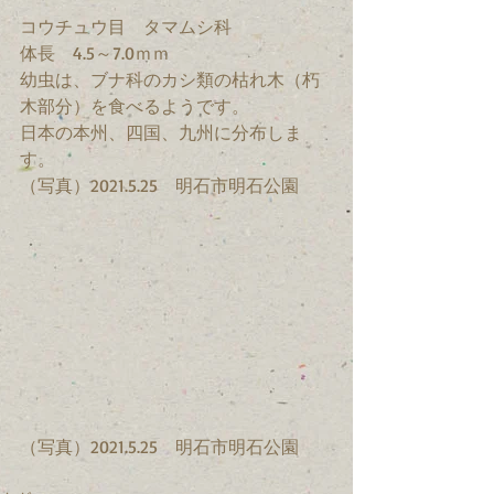
コウチュウ目　タマムシ科　
体長　4.5～7.0ｍｍ　
幼虫は、ブナ科のカシ類の枯れ木（朽
木部分）を食べるようです。
日本の本州、四国、九州に分布しま
す。
（写真）2021.5.25　明石市明石公園
（写真）2021.5.25　明石市明石公園