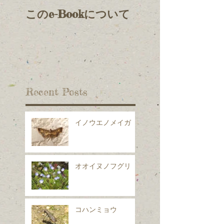
このe-Bookについて
Recent Posts
イノウエノメイガ
オオイヌノフグリ
コハンミョウ