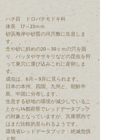
ハチ目　ドロバチモドキ科　
体長　17～23ｍｍ　
砂浜海岸や砂質の河川敷に生息しま
す。
土や砂に斜めの20～30ｃｍの穴を掘
り、バッタやササキリなどの昆虫を狩
って巣穴に運び込みこれに産卵しま
す。
成虫は、6月～9月に見られます。
日本の本州、四国、九州と、朝鮮半
島、中国に分布します。
生息する砂地の環境が減少しているこ
とから14都府県でレッドデータブック
の対象となっていますが、兵庫県内で
はまだ比較的見られるようです。
環境省レッドデータブック：絶滅危惧
Ⅱ類