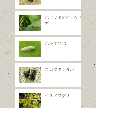
ホソフタオビヒゲナ
ガ
ホシホソバ
コガタキシタバ
イヌノフグリ
シロフフユエダシャ
ク