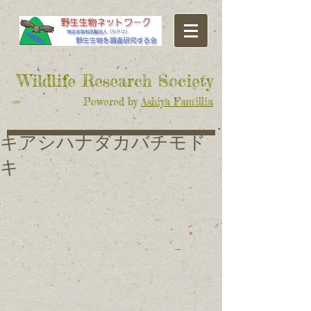
​Wildlife Research Society
Powered by
Ashiya Famillia
キアシハナダカバチモド
キ