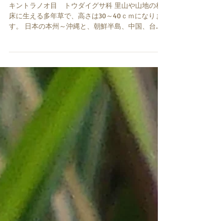
ヤマアイ
キントラノオ目 トウダイグサ科 里山や山地の林
床に生える多年草で、高さは30～40ｃｍになりま
す。 日本の本州～沖縄と、朝鮮半島、中国、台
湾、インドシナ半島に分布します。 花は、3月～6
月に咲きます。 雌雄別株ですが同株のものもあ
り、雄花は茎の先に、雌花は葉の脇につきます。...