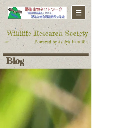
​Wildlife Research Society
Powered by
Ashiya Famillia
Blog