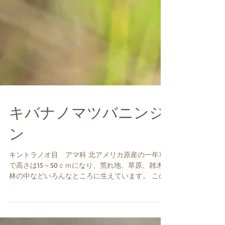
キバナノマツバニンジ
ン
キントラノオ目 アマ科 北アメリカ原産の一年草
で高さは15～50ｃｍになり、荒れ地、草原、雑木
林の中などいろんなところに生えています。 この
写真の植物は、丘陵地の斜面から水がしみ出して
できた小さな湿地の周辺に生えていました。...