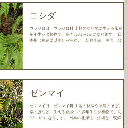
コシダ
ウラジロ目 ウラジロ科 山林のやせ地に生える常緑の
多年生シダ植物で、高さは0.5～2ｍになります。 日本の
本州（福島県以南）～沖縄と、朝鮮半島、中国、台湾
東南アジア、インドに分布します。 地面を覆うように
密生して繁茂すると他の植物が侵入できなくなり、コ
ダだけの群落を...
ゼンマイ
ゼンマイ目 ゼンマイ科 山地の林縁や渓流のそば、水
路の脇などに生える夏緑性の多年生シダ植物で、高さ
0.5～1ｍになります。 日本の北海道～沖縄と、朝鮮半
島、中国、台湾、ヒマラヤに分布します。 胞子をつけ