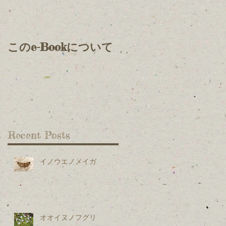
仲
と
このe-Bookについて
Recent Posts
３
イノウエノメイガ
も
オオイヌノフグリ