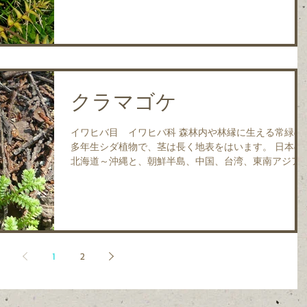
ない栄養葉とは別に胞子をつける胞子葉を4月頃に出
し、胞子葉は胞子を...
クラマゴケ
イワヒバ目 イワヒバ科 森林内や林縁に生える常緑の
多年生シダ植物で、茎は長く地表をはいます。 日本の
北海道～沖縄と、朝鮮半島、中国、台湾、東南アジア
分布します。 茎に密着してつく背葉（はいよう）と呼
ばれる幅の狭い葉と、茎から左右交互に横に広がって
く腹葉（ふくよう）と...
1
2