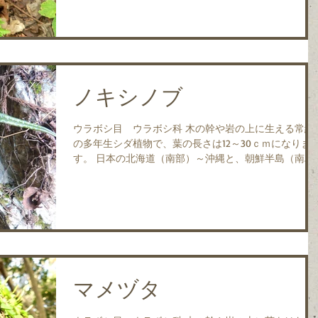
夏に地上部が枯れ...
ノキシノブ
ウラボシ目 ウラボシ科 木の幹や岩の上に生える常緑
の多年生シダ植物で、葉の長さは12～30ｃｍになりま
す。 日本の北海道（南部）～沖縄と、朝鮮半島（南
部）、中国、台湾、東南アジアに分布します。 雨が降
らずに長期間乾燥すると葉が内側に巻いて細くなって
燥に耐え、雨が降って...
マメヅタ