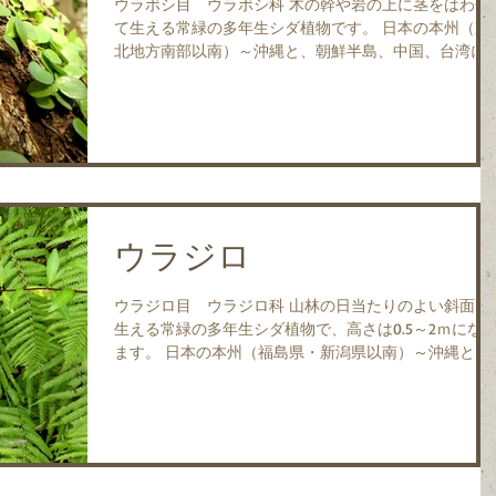
ウラボシ目 ウラボシ科 木の幹や岩の上に茎をはわせ
て生える常緑の多年生シダ植物です。 日本の本州（東
北地方南部以南）～沖縄と、朝鮮半島、中国、台湾に
布します。 胞子をつけない丸い栄養葉とは別に、胞子
をつける細長い胞子葉をつけます。 ...
ウラジロ
ウラジロ目 ウラジロ科 山林の日当たりのよい斜面に
生える常緑の多年生シダ植物で、高さは0.5～2ｍにな
ます。 日本の本州（福島県・新潟県以南）～沖縄と、
中国、台湾、インドに分布します。 拡がった２枚の葉
の間から葉柄を伸ばして更に２枚の葉をつけて上へ上
と成長していきま...