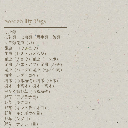
分
Search By Tags
は虫類
ほ乳類、は虫類、両生類、魚類
クモ類
昆虫（ガ）
昆虫（コウチュウ）
昆虫（セミ・カメムシ）
昆虫（チョウ）
昆虫（トンボ）
昆虫（ハエ・アブ）
昆虫（ハチ）
昆虫（バッタ）
昆虫（他の仲間）
植物（シダ・コケ）
樹木（つる植物）
樹木（低木）
り
樹木（小高木）
樹木（高木）
甲かく類
野草（つる植物）
野草（アブラナ目）
野草（キク目）
へ
野草（キントラノオ目）
野草（キンポウゲ目）
野草（シソ目）
野草（ナデシコ目）