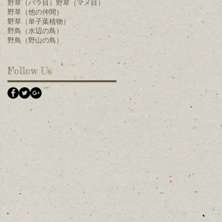
野草（バラ目）
野草（マメ目）
野草（他の仲間）
野草（単子葉植物）
野鳥（水辺の鳥）
野鳥（野山の鳥）
Follow Us
、
シ
は