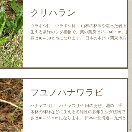
クリハラン
ウラボシ目 ウラボシ科 山林の林床や湿った岩上に
生える常緑のシダ植物で、葉の葉身は25～40ｃｍ、葉
柄は10～30ｃｍになります。 日本の本州（関東地方以
西）～沖縄と、中国、台湾、済州島、東南アジアに分
します。 兵庫県内では淡路島以外では希少で、加古川
流域ではこの写真を...
フユノハナワラビ
ハナヤスリ目 ハナヤスリ科 田のあぜ、池の土手、雑
木林の林縁などに生える冬緑性の多年生シダ植物で、
さは10～55ｃｍになります。 日本の北海道～九州と、
東アジアの温帯下部～暖帯に分布します。 夏の終わり
頃に胞子をつけない新しい栄養葉を１枚出し、翌年の