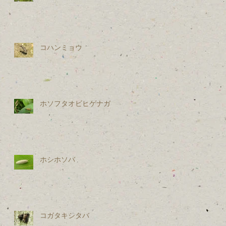
コハンミョウ
布
ホソフタオビヒゲナガ
ホシホソバ
高
コガタキシタバ
初