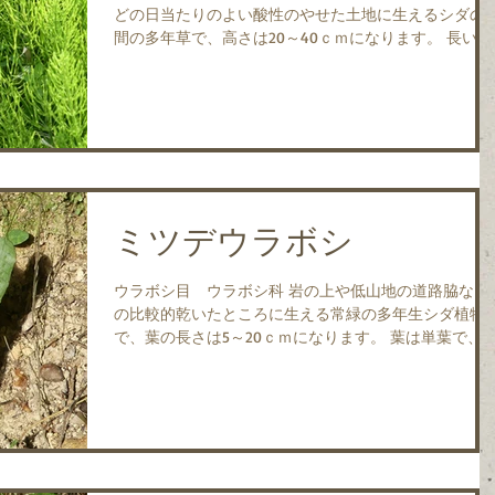
どの日当たりのよい酸性のやせた土地に生えるシダの
間の多年草で、高さは20～40ｃｍになります。 長い地
下茎から胞子をつけない栄養茎を出し、これがスギナ
呼ばれ冬には枯れます。...
ミツデウラボシ
ウラボシ目 ウラボシ科 岩の上や低山地の道路脇など
の比較的乾いたところに生える常緑の多年生シダ植物
で、葉の長さは5～20ｃｍになります。 葉は単葉で、
裂するもの、２裂するものもあれば、分裂しないもの
あります。 日本の北海道（南西部）～沖縄と、朝鮮半
島南部、中国、台湾、フ...