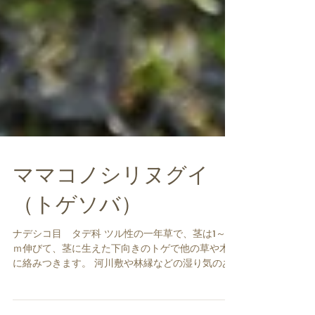
ママコノシリヌグイ
（トゲソバ）
ナデシコ目 タデ科 ツル性の一年草で、茎は1～2
ｍ伸びて、茎に生えた下向きのトゲで他の草や木
に絡みつきます。 河川敷や林縁などの湿り気のあ
る所に生えます。 日本の北海道～沖縄と、朝鮮半