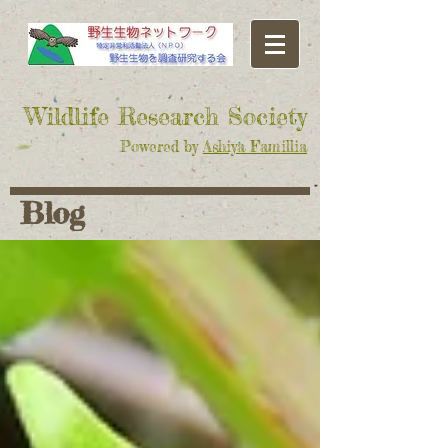
​Wildlife Research Society
Powered by
Ashiya Famillia
Blog