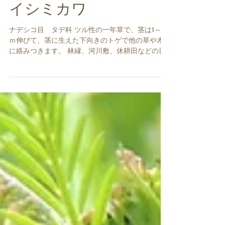
イシミカワ
ナデシコ目 タデ科 ツル性の一年草で、茎は1～2
ｍ伸びて、茎に生えた下向きのトゲで他の草や木
に絡みつきます。 林縁、河川敷、休耕田などの日
当たりがよくて湿り気のある場所に生えます。 日
本の北海道～沖縄と東アジアに広く分布します。
...