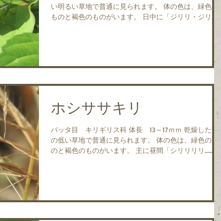
い明るい草地で普通に見られます。 体の色は、緑色の
ものと褐色のものがいます。 日中に「ジリリ・ジリ
リ・ジリリ」と比較的大きな声で区切って鳴きます。
主にイネ科の植物を食べます。 成虫は、7月～11月に見
られます。...
ホシササキリ
バッタ目 キリギリス科 体長 13～17ｍｍ 乾燥した背
の低い草地で普通に見られます。 体の色は、緑色のも
のと褐色のものがいます。 主に昼間「シリリリリ……」
と小さい声で鳴きます。 主としてイネ科の植物を食べ
ますが、野菜や果物、動物質も食べます。...