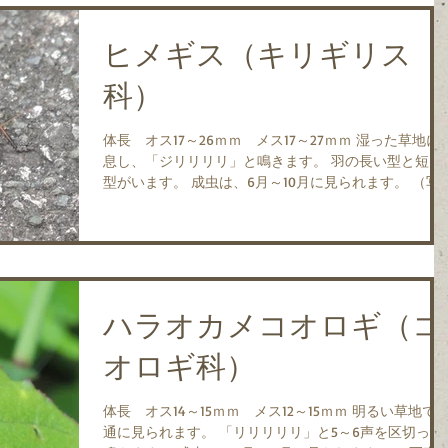
ヒメギス（キリギリス
科）
体長 オス17～26ｍｍ メス17～27ｍｍ 湿った草地に生
息し、「ジリリリリ」と鳴きます。 羽の長い型と短い
型がいます。 成虫は、6月～10月に見られます。 （写
真）長翅型 2015.7.18 丹波市青垣町 （写真）短翅
2018.6.30 西脇市落方町
ハラオカメコオロギ（コ
オロギ科）
体長 オス14～15ｍｍ メス12～15ｍｍ 明るい草地で普
通に見られます。 「リリリリリ」と5～6声を区切って