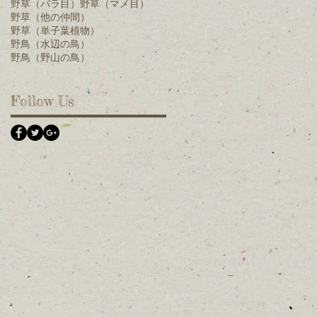
野草（バラ目）
野草（マメ目）
野草（他の仲間）
野草（単子葉植物）
野鳥（水辺の鳥）
野鳥（野山の鳥）
Follow Us
型