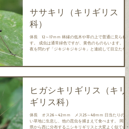
ササキリ（キリギリス
科）
体長 12～17ｍｍ 林縁の低木や草の上で普通に見られま
す。 成虫は通常緑色ですが、黄色のものもいます。 昼
夜を問わず「ジキジキジキジキ」と連続して目立たな
声で鳴きます。 主にイネ科の植物を食べます。 成虫
は、8月～10月に見られます。 ...
ヒガシキリギリス（キリ
ギリス科）
体長 オス26～42ｍｍ メス25～40ｍｍ 日当たりのよ
い草地に生息し、他の昆虫を捕まえて食べます。 岡山
県から西に分布するニシキリギリスと大変よく似てい