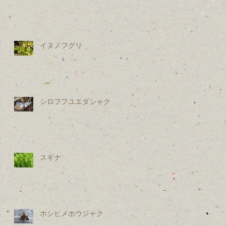
腹
っ
イヌノフグリ
シロフフユエダシャク
ま
スギナ
ホシヒメホウジャク