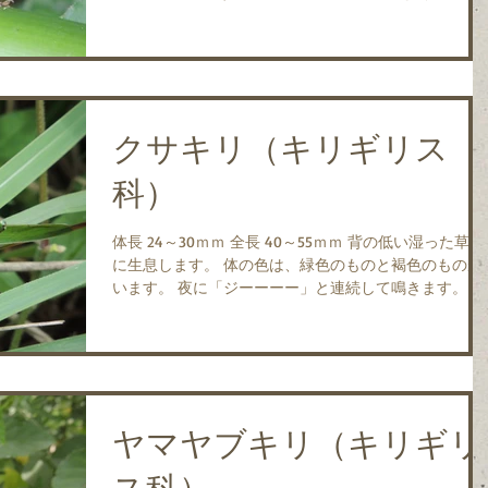
すが、羽はニシキリギリスが腹より長いのに対して、
と同じくらいかやや短く、羽の黒斑が多いところが違
ています。...
クサキリ（キリギリス
科）
体長 24～30ｍｍ 全長 40～55ｍｍ 背の低い湿った草地
に生息します。 体の色は、緑色のものと褐色のものが
います。 夜に「ジーーーー」と連続して鳴きます。 雑
食性で、イネ科の植物の実や葉、他の昆虫などを食べ
す。 成虫は、8月～10月に見られます。 ...
ヤマヤブキリ（キリギリ