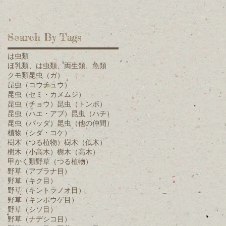
キ
Search By Tags
は虫類
ほ乳類、は虫類、両生類、魚類
クモ類
昆虫（ガ）
昆虫（コウチュウ）
昆虫（セミ・カメムシ）
昆虫（チョウ）
昆虫（トンボ）
昆虫（ハエ・アブ）
昆虫（ハチ）
昆虫（バッタ）
昆虫（他の仲間）
植物（シダ・コケ）
樹木（つる植物）
樹木（低木）
樹木（小高木）
樹木（高木）
甲かく類
野草（つる植物）
野草（アブラナ目）
野草（キク目）
野草（キントラノオ目）
野草（キンポウゲ目）
野草（シソ目）
野草（ナデシコ目）