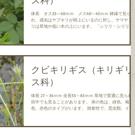
ス科）
体長 オス33～40ｍｍ メス40～45ｍｍ 林縁で見ら
れ、成虫はヤブキリが樹上にいるのに対し、ヤマヤブ
リは草地や低い木の上にいます。 「シリリ・シリリ・
シリリ」と短く鳴きます。 成虫は、6月～10月に見られ
ます。 （写真）メス 2017.7.17 加東市野村
クビキリギス（キリギリ
ス科）
体長 27～34ｍｍ 全長55～65ｍｍ 草地で普通に見られ、
街中でも見ることがあります。 体の色は、緑色、褐
色、赤色のタイプがいます。 雑食性で、昆虫類、イネ
科の植物の穂や若芽を食べます。 9月下旬から10月に成
虫になり、成虫で越冬して春先から「ジーーー」と鳴
き、変...