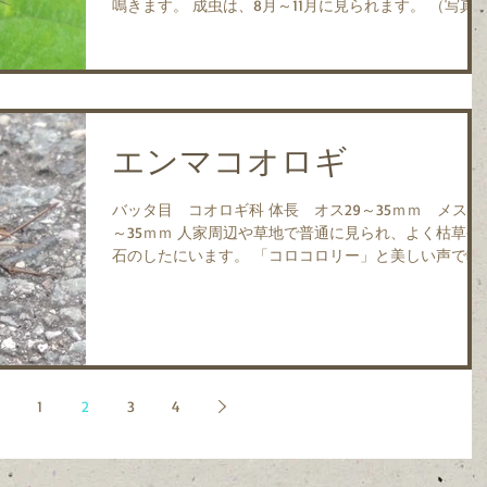
鳴きます。 成虫は、8月～11月に見られます。 （写真）
オス 2017.9.16 加西市網引町
エンマコオロギ
バッタ目 コオロギ科 体長 オス29～35ｍｍ メス33
～35ｍｍ 人家周辺や草地で普通に見られ、よく枯草や
石のしたにいます。 「コロコロリー」と美しい声で鳴
きます。 成虫は、8月～11月に見られます。 日本の北
道～九州と、朝鮮半島、中国南部に分布します。...
1
2
3
4