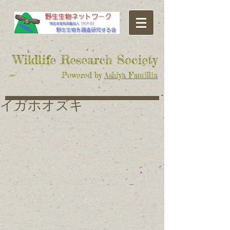
​Wildlife Research Society
Powered by
Ashiya Famillia
イガホオズキ