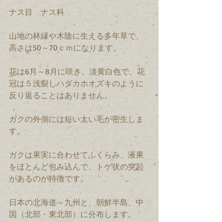
ナス目　ナス科　
山地の林縁や木陰に生える多年草で、
高さは50～70ｃｍになります。
花は6月～8月に咲き、淡黄白色で、花
冠は５浅裂しハダカホオズキのように
反り返ることはありません。
ガクの外側には短い太い毛が密生しま
す。
ガクは果実に合わせてふくらみ、液果
をほとんど包み込んで、トゲ状の突起
があるのが特徴です。
日本の北海道～九州と、朝鮮半島、中
国（北部・東北部）に分布します。