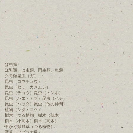
は虫類
ほ乳類、は虫類、両生類、魚類
クモ類
昆虫（ガ）
昆虫（コウチュウ）
昆虫（セミ・カメムシ）
昆虫（チョウ）
昆虫（トンボ）
昆虫（ハエ・アブ）
昆虫（ハチ）
昆虫（バッタ）
昆虫（他の仲間）
植物（シダ・コケ）
樹木（つる植物）
樹木（低木）
樹木（小高木）
樹木（高木）
甲かく類
野草（つる植物）
野草（アブラナ目）