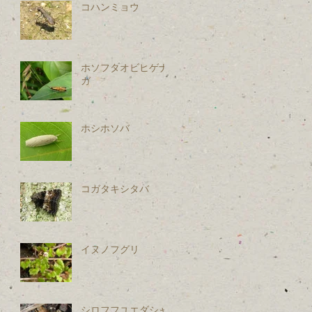
コハンミョウ
ホソフタオビヒゲナ
ガ
ホシホソバ
コガタキシタバ
イヌノフグリ
シロフフユエダシャ