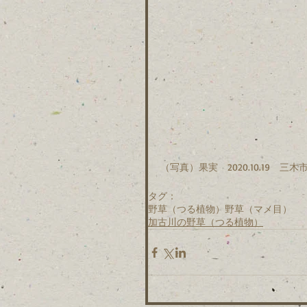
（写真）果実　2020.10.19　三
タグ：
野草（つる植物）
野草（マメ目）
加古川の野草（つる植物）