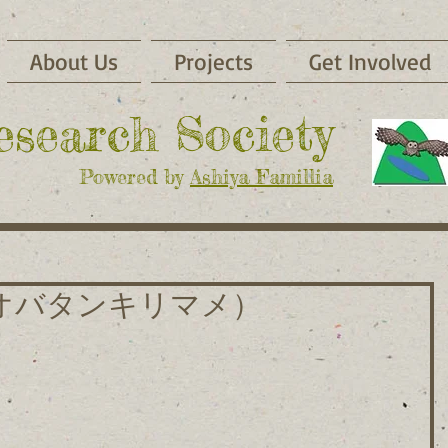
About Us
Projects
Get Involved
Research Society
Powered by
Ashiya Famillia
オバタンキリマメ）