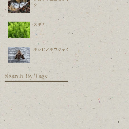
ク
スギナ
ホシヒメホウジャク
Search By Tags