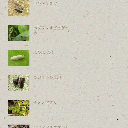
コハンミョウ
ホソフタオビヒゲナ
ガ
ホシホソバ
コガタキシタバ
イヌノフグリ
シロフフユエダシャ