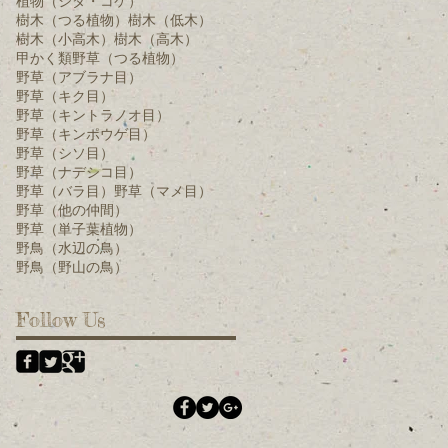
植物（シダ・コケ）
樹木（つる植物）
樹木（低木）
樹木（小高木）
樹木（高木）
甲かく類
野草（つる植物）
野草（アブラナ目）
野草（キク目）
野草（キントラノオ目）
野草（キンポウゲ目）
野草（シソ目）
野草（ナデシコ目）
野草（バラ目）
野草（マメ目）
野草（他の仲間）
野草（単子葉植物）
野鳥（水辺の鳥）
野鳥（野山の鳥）
Follow Us