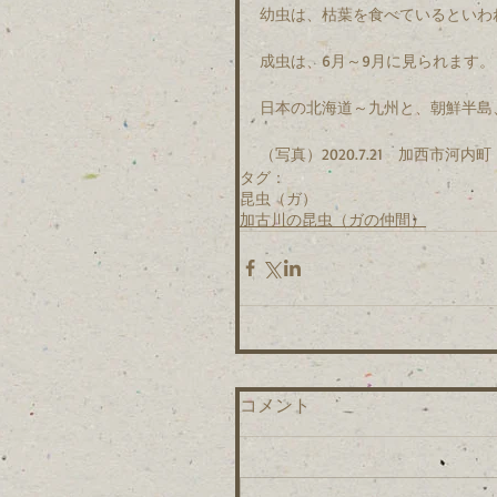
幼虫は、枯葉を食べているといわ
成虫は、6月～9月に見られます。
日本の北海道～九州と、朝鮮半島
（写真）2020.7.21　加西市河内町
タグ：
昆虫（ガ）
加古川の昆虫（ガの仲間）
コメント