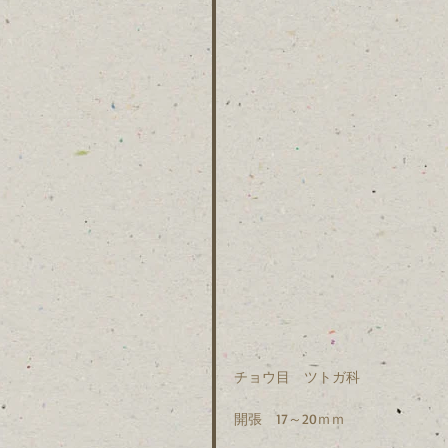
チョウ目　ツトガ科　
開張　17～20ｍｍ　