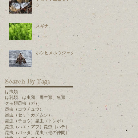
ク
スギナ
ホシヒメホウジャク
Search By Tags
は虫類
ほ乳類、は虫類、両生類、魚類
クモ類
昆虫（ガ）
昆虫（コウチュウ）
昆虫（セミ・カメムシ）
昆虫（チョウ）
昆虫（トンボ）
昆虫（ハエ・アブ）
昆虫（ハチ）
昆虫（バッタ）
昆虫（他の仲間）