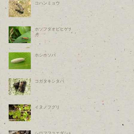
コハンミョウ
ホソフタオビヒゲナ
ガ
ホシホソバ
コガタキシタバ
イヌノフグリ
シロフフユエダシャ