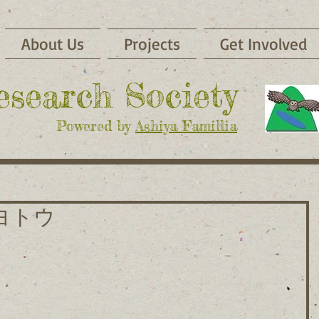
About Us
Projects
Get Involved
Research Society
Powered by
Ashiya Famillia
ヨトウ