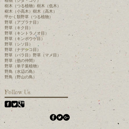
植物（シダ・コケ）
樹木（つる植物）
樹木（低木）
樹木（小高木）
樹木（高木）
甲かく類
野草（つる植物）
野草（アブラナ目）
野草（キク目）
野草（キントラノオ目）
野草（キンポウゲ目）
野草（シソ目）
野草（ナデシコ目）
野草（バラ目）
野草（マメ目）
野草（他の仲間）
野草（単子葉植物）
野鳥（水辺の鳥）
野鳥（野山の鳥）
Follow Us