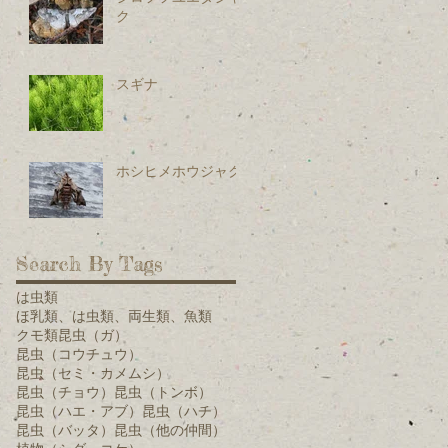
ク
スギナ
ホシヒメホウジャク
Search By Tags
は虫類
ほ乳類、は虫類、両生類、魚類
クモ類
昆虫（ガ）
昆虫（コウチュウ）
昆虫（セミ・カメムシ）
昆虫（チョウ）
昆虫（トンボ）
昆虫（ハエ・アブ）
昆虫（ハチ）
昆虫（バッタ）
昆虫（他の仲間）