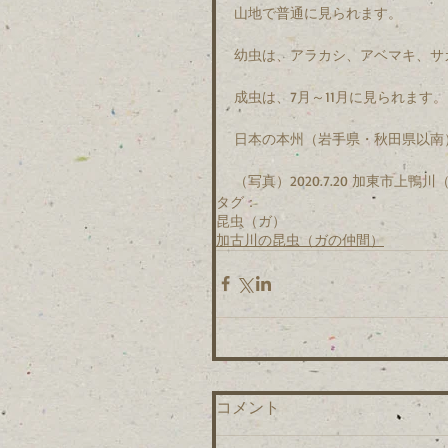
山地で普通に見られます。
幼虫は、アラカシ、アベマキ、サ
成虫は、7月～11月に見られます。
日本の本州（岩手県・秋田県以南
（写真）2020.7.20 加東市上鴨
タグ：
昆虫（ガ）
加古川の昆虫（ガの仲間）
コメント