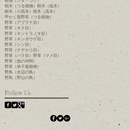
植物（シダ・コケ）
樹木（つる植物）
樹木（低木）
樹木（小高木）
樹木（高木）
甲かく類
野草（つる植物）
野草（アブラナ目）
野草（キク目）
野草（キントラノオ目）
野草（キンポウゲ目）
野草（シソ目）
野草（ナデシコ目）
野草（バラ目）
野草（マメ目）
野草（他の仲間）
野草（単子葉植物）
野鳥（水辺の鳥）
野鳥（野山の鳥）
Follow Us