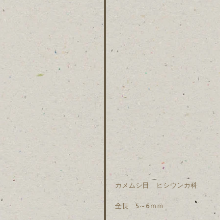
カメムシ目　ヒシウンカ科　
全長　5～6ｍｍ　