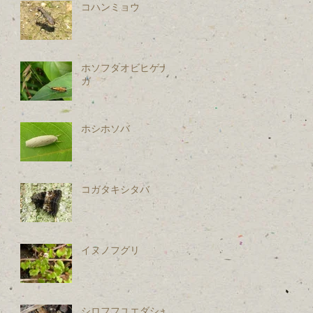
コハンミョウ
ホソフタオビヒゲナ
ガ
ホシホソバ
コガタキシタバ
イヌノフグリ
シロフフユエダシャ