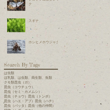
ク
スギナ
ホシヒメホウジャク
Search By Tags
は虫類
ほ乳類、は虫類、両生類、魚類
クモ類
昆虫（ガ）
昆虫（コウチュウ）
昆虫（セミ・カメムシ）
昆虫（チョウ）
昆虫（トンボ）
昆虫（ハエ・アブ）
昆虫（ハチ）
昆虫（バッタ）
昆虫（他の仲間）