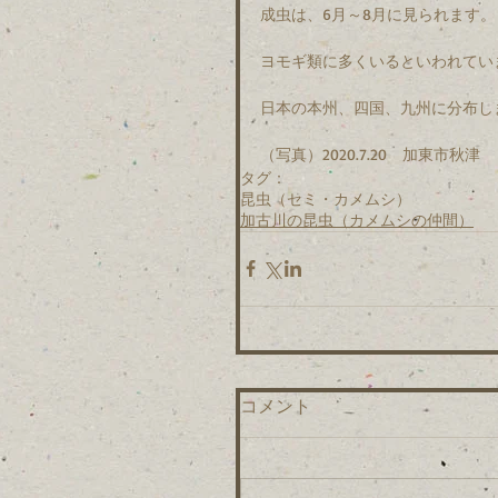
成虫は、6月～8月に見られます。
ヨモギ類に多くいるといわれてい
日本の本州、四国、九州に分布し
（写真）2020.7.20　加東市秋津
タグ：
昆虫（セミ・カメムシ）
加古川の昆虫（カメムシの仲間）
コメント