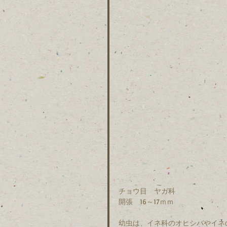
チョウ目　ヤガ科　
開張　16～17ｍｍ　
幼虫は、イネ科のオヒシバやイネ