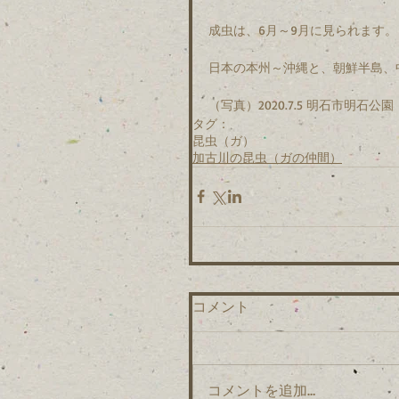
成虫は、6月～9月に見られます。
日本の本州～沖縄と、朝鮮半島、
（写真）2020.7.5 明石市明石公園
タグ：
昆虫（ガ）
加古川の昆虫（ガの仲間）
コメント
コメントを追加…