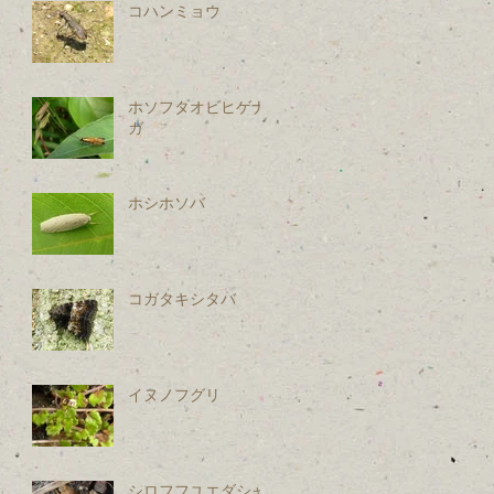
コハンミョウ
ホソフタオビヒゲナ
ガ
ホシホソバ
コガタキシタバ
イヌノフグリ
シロフフユエダシャ