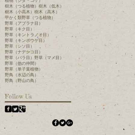
植物（シダ・コケ）
樹木（つる植物）
樹木（低木）
樹木（小高木）
樹木（高木）
甲かく類
野草（つる植物）
野草（アブラナ目）
野草（キク目）
野草（キントラノオ目）
野草（キンポウゲ目）
野草（シソ目）
野草（ナデシコ目）
野草（バラ目）
野草（マメ目）
野草（他の仲間）
野草（単子葉植物）
野鳥（水辺の鳥）
野鳥（野山の鳥）
Follow Us