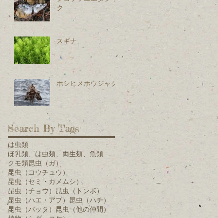
ク
スギナ
ホシヒメホウジャク
Search By Tags
は虫類
ほ乳類、は虫類、両生類、魚類
クモ類
昆虫（ガ）
昆虫（コウチュウ）
昆虫（セミ・カメムシ）
昆虫（チョウ）
昆虫（トンボ）
昆虫（ハエ・アブ）
昆虫（ハチ）
昆虫（バッタ）
昆虫（他の仲間）