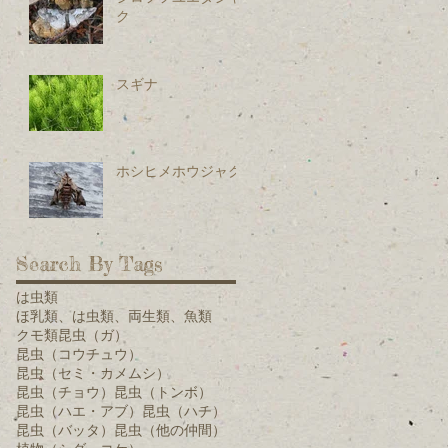
ク
スギナ
ホシヒメホウジャク
Search By Tags
は虫類
ほ乳類、は虫類、両生類、魚類
クモ類
昆虫（ガ）
昆虫（コウチュウ）
昆虫（セミ・カメムシ）
昆虫（チョウ）
昆虫（トンボ）
昆虫（ハエ・アブ）
昆虫（ハチ）
昆虫（バッタ）
昆虫（他の仲間）