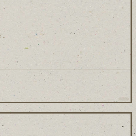
。
。
す。
園