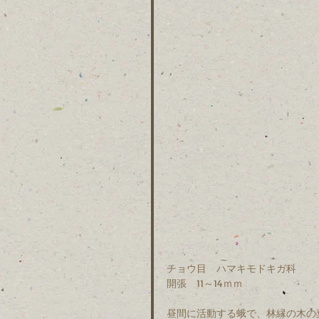
チョウ目　ハマキモドキガ科　
開張　11～14ｍｍ
昼間に活動する蛾で、林縁の木の