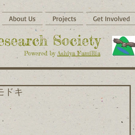
About Us
Projects
Get Involved
Research Society
Powered by
Ashiya Famillia
モドキ