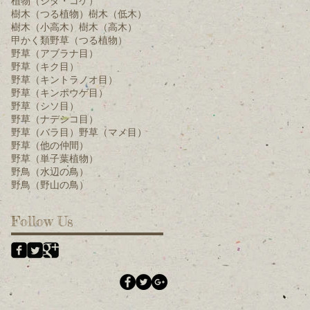
植物（シダ・コケ）
樹木（つる植物）
樹木（低木）
樹木（小高木）
樹木（高木）
甲かく類
野草（つる植物）
野草（アブラナ目）
野草（キク目）
野草（キントラノオ目）
野草（キンポウゲ目）
野草（シソ目）
野草（ナデシコ目）
野草（バラ目）
野草（マメ目）
野草（他の仲間）
野草（単子葉植物）
野鳥（水辺の鳥）
野鳥（野山の鳥）
Follow Us