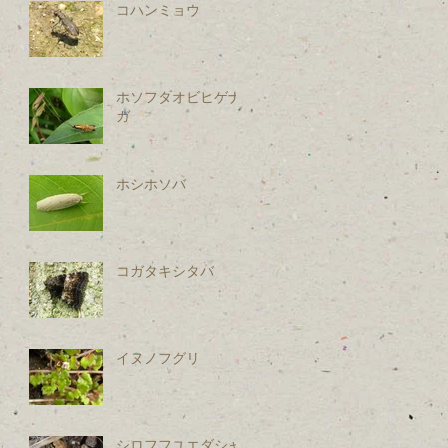
コハンミョウ
ホソフタオビヒゲナ
ガ
ホシホソバ
コガタキシタバ
イヌノフグリ
シロフフユエダシャ