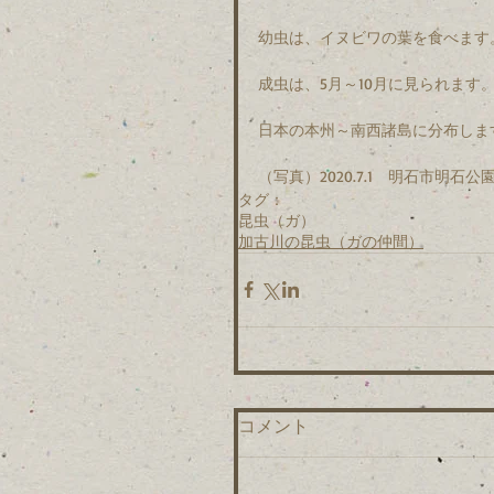
幼虫は、イヌビワの葉を食べます
成虫は、5月～10月に見られます
日本の本州～南西諸島に分布しま
（写真）2020.7.1　明石市明石公
タグ：
昆虫（ガ）
加古川の昆虫（ガの仲間）
コメント