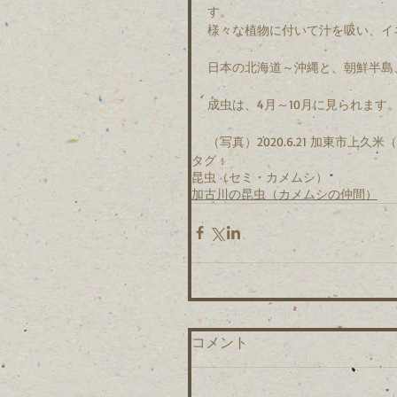
す。
様々な植物に付いて汁を吸い、イ
日本の北海道～沖縄と、朝鮮半島
成虫は、4月～10月に見られます
（写真）2020.6.21 加東市上久
タグ：
昆虫（セミ・カメムシ）
加古川の昆虫（カメムシの仲間）
コメント