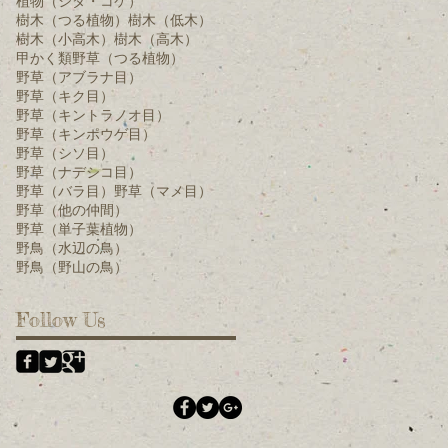
植物（シダ・コケ）
樹木（つる植物）
樹木（低木）
樹木（小高木）
樹木（高木）
甲かく類
野草（つる植物）
野草（アブラナ目）
野草（キク目）
野草（キントラノオ目）
野草（キンポウゲ目）
野草（シソ目）
野草（ナデシコ目）
野草（バラ目）
野草（マメ目）
野草（他の仲間）
野草（単子葉植物）
野鳥（水辺の鳥）
野鳥（野山の鳥）
Follow Us