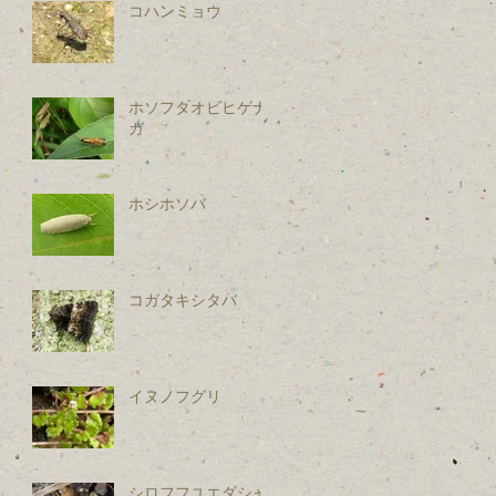
コハンミョウ
ホソフタオビヒゲナ
ガ
ホシホソバ
コガタキシタバ
イヌノフグリ
シロフフユエダシャ