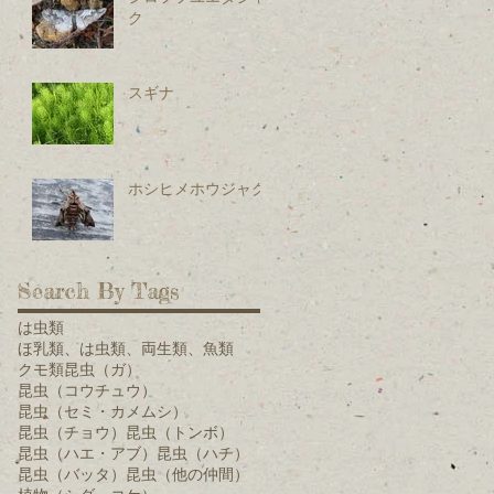
ク
スギナ
ホシヒメホウジャク
Search By Tags
は虫類
ほ乳類、は虫類、両生類、魚類
クモ類
昆虫（ガ）
昆虫（コウチュウ）
昆虫（セミ・カメムシ）
昆虫（チョウ）
昆虫（トンボ）
昆虫（ハエ・アブ）
昆虫（ハチ）
昆虫（バッタ）
昆虫（他の仲間）