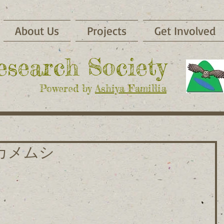
About Us
Projects
Get Involved
Research Society
Powered by
Ashiya Famillia
カメムシ