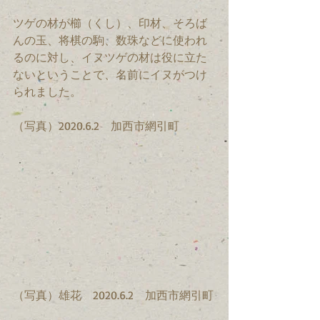
ツゲの材が櫛（くし）、印材、そろば
んの玉、将棋の駒、数珠などに使われ
るのに対し、イヌツゲの材は役に立た
ないということで、名前にイヌがつけ
られました。
（写真）2020.6.2　加西市網引町
（写真）雄花　2020.6.2　加西市網引町