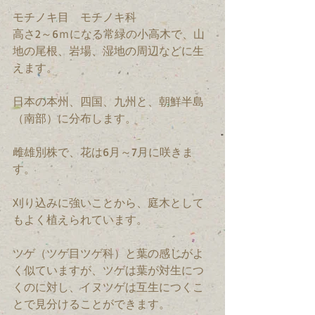
モチノキ目　モチノキ科　
高さ2～6ｍになる常緑の小高木で、山
地の尾根、岩場、湿地の周辺などに生
えます。
日本の本州、四国、九州と、朝鮮半島
（南部）に分布します。
雌雄別株で、花は6月～7月に咲きま
す。
刈り込みに強いことから、庭木として
もよく植えられています。
ツゲ（ツゲ目ツゲ科）と葉の感じがよ
く似ていますが、ツゲは葉が対生につ
くのに対し、イヌツゲは互生につくこ
とで見分けることができます。