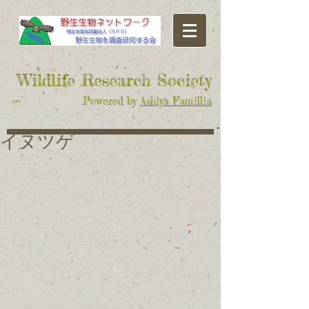
​Wildlife Research Society
Powered by
Ashiya Famillia
イヌツゲ