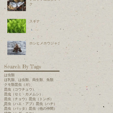
ク
スギナ
ホシヒメホウジャク
Search By Tags
は虫類
ほ乳類、は虫類、両生類、魚類
クモ類
昆虫（ガ）
昆虫（コウチュウ）
昆虫（セミ・カメムシ）
昆虫（チョウ）
昆虫（トンボ）
昆虫（ハエ・アブ）
昆虫（ハチ）
昆虫（バッタ）
昆虫（他の仲間）