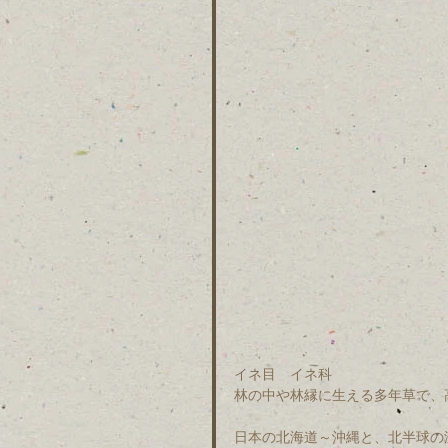
イネ目　イネ科　
林の中や林縁に生える多年草で、高
日本の北海道～沖縄と、北半球の