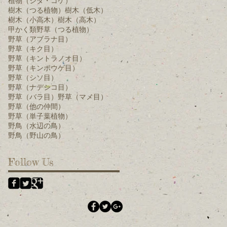
植物（シダ・コケ）
樹木（つる植物）
樹木（低木）
樹木（小高木）
樹木（高木）
甲かく類
野草（つる植物）
野草（アブラナ目）
野草（キク目）
野草（キントラノオ目）
野草（キンポウゲ目）
野草（シソ目）
野草（ナデシコ目）
野草（バラ目）
野草（マメ目）
野草（他の仲間）
野草（単子葉植物）
野鳥（水辺の鳥）
野鳥（野山の鳥）
Follow Us