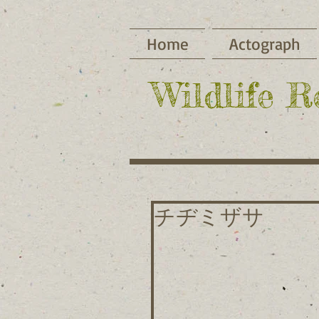
Home
Actograph
​Wildlife 
チヂミザサ