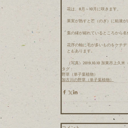
花は、8月～10月に咲きます。
果実が熟すと芒（のぎ）に粘液が
葉の縁が縮れているところから名
花序の軸に毛が多いものをケチヂ
ともあります。
（写真）2019.10.10 加東市上
タグ：
野草（単子葉植物）
加古川の野草（単子葉植物）
コメント