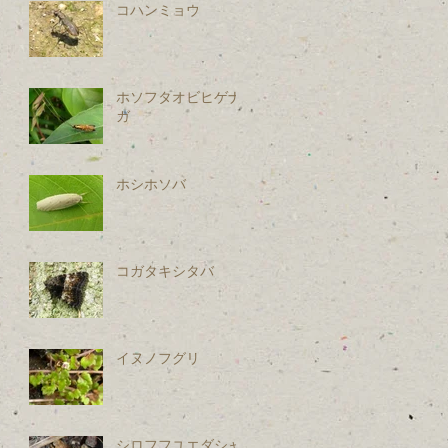
コハンミョウ
ホソフタオビヒゲナ
ガ
ホシホソバ
コガタキシタバ
イヌノフグリ
シロフフユエダシャ