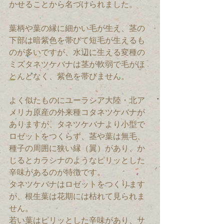
かせることから名づけられました。
葉柄や葉の縁に細かい毛が生え、茎の
下部は暗紫色を帯びて短毛が生えるも
のが多いですが、水辺に生える変種の
ミズタネツケバナは茎が軟弱で毛がほ
とんどなく、紫色を帯びません。
よく似たものにユーラシア大陸・北ア
メリカ原産の外来種コタネツケバナが
ありますが、タネツケバナより小型で
ロゼットをつくらず、茎や葉は無毛、
種子の周囲に狭い縁（翼）があり、か
じるとカラシナのようなピリッとした
辛味があるのが特徴です。
タネツケバナはロゼットをつくります
が、根生葉は花期には枯れて見られま
せん。
若い葉はピリッとした辛味があり、サ