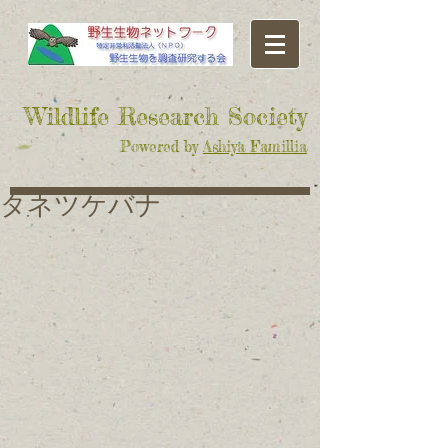
​Wildlife Research Society
Powered by
Ashiya Famillia
タネツケバナ