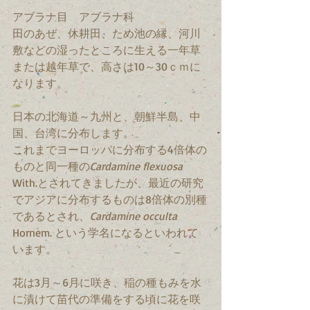
アブラナ目　アブラナ科　
田のあぜ、休耕田、ため池の縁、河川
敷などの湿ったところに生える一年草
または越年草で、高さは10～30ｃｍに
なります。
日本の北海道～九州と、朝鮮半島、中
国、台湾に分布します。
これまでヨーロッパに分布する4倍体の
ものと同一種の
Cardamine flexuosa 
With.とされてきましたが、最近の研究
でアジアに分布するものは8倍体の別種
であるとされ、
Cardamine occulta 
Hornem. という学名になるといわれて
います。
花は3月～6月に咲き、稲の種もみを水
に漬けて苗代の準備をする頃に花を咲