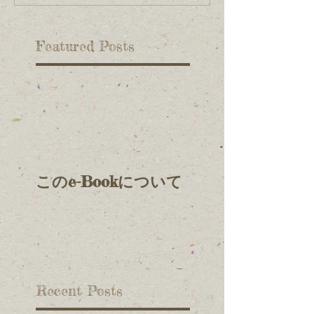
Featured Posts
このe-Bookについて
Recent Posts