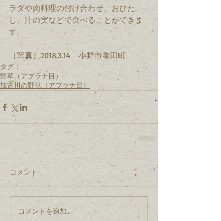
ラダや肉料理の付け合わせ、おひた
し、汁の実などで食べることができま
す。
（写真）2018.3.14　小野市黍田町
タグ：
野草（アブラナ目）
加古川の野草（アブラナ目）
コメント
コメントを追加…