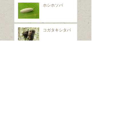
ホシホソバ
コガタキシタバ
イヌノフグリ
シロフフユエダシャ
ク
スギナ