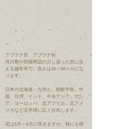
アブラナ目　アブラナ科　
河川敷や田畑周辺の少し湿った所に生
える越年草で、高さは35～50ｃｍにな
ります。
日本の北海道～九州と、朝鮮半島、中
国、台湾、インド、中央アジア、ロシ
ア、ヨーロッパ、北アフリカ、北アメ
リカなど北半球に広く分布します。
花は5月～6月に咲きますが、秋にも咲