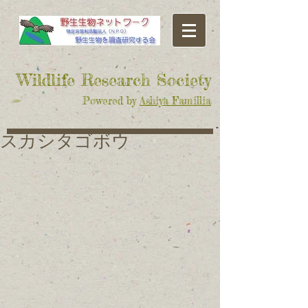
​Wildlife Research Society
Powered by
Ashiya Famillia
スカシタゴボウ