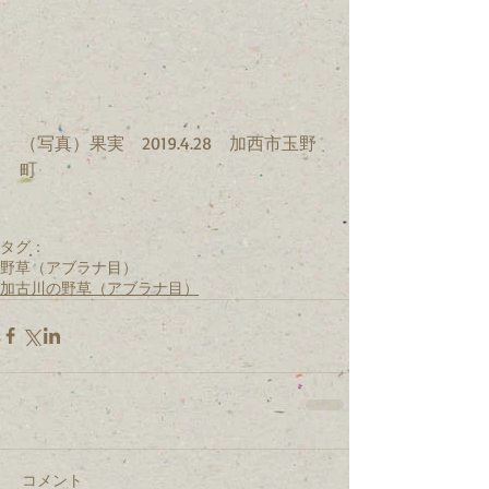
（写真）果実　2019.4.28　加西市玉野
町
タグ：
野草（アブラナ目）
加古川の野草（アブラナ目）
コメント