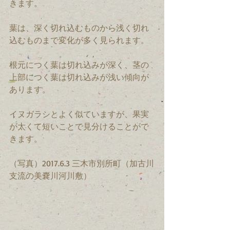
きます。
葉は、深く切れ込むものから浅く切れ
込むものまで変化が多く見られます。
根元につく葉は切れ込みが深く、茎の
上部につく葉は切れ込みが浅い傾向が
あります。
イヌガラシとよく似ていますが、果実
が太くて短いことで見分けることがで
きます。
（写真）2017.6.3 三木市別所町（加古川
支流の美嚢川河川敷）