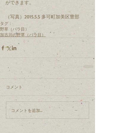
ができます。
（写真）2015.5.5 多可町加美区豊部
タグ：
野草（バラ目）
加古川の野草（バラ目）
コメント
コメントを追加…