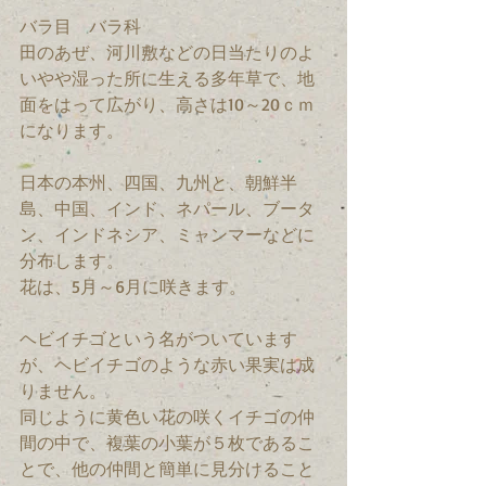
バラ目　バラ科　
田のあぜ、河川敷などの日当たりのよ
いやや湿った所に生える多年草で、地
面をはって広がり、高さは10～20ｃｍ
になります。
日本の本州、四国、九州と、朝鮮半
島、中国、インド、ネパール、ブータ
ン、インドネシア、ミャンマーなどに
分布します。
花は、5月～6月に咲きます。
ヘビイチゴという名がついています
が、ヘビイチゴのような赤い果実は成
りません。
同じように黄色い花の咲くイチゴの仲
間の中で、複葉の小葉が５枚であるこ
とで、他の仲間と簡単に見分けること