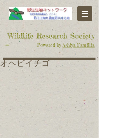
​Wildlife Research Society
Powered by
Ashiya Famillia
オヘビイチゴ