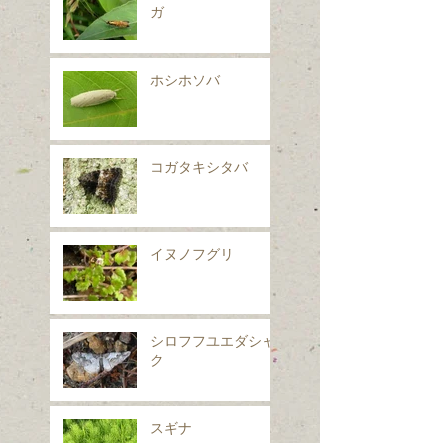
ガ
ホシホソバ
コガタキシタバ
イヌノフグリ
シロフフユエダシャ
ク
スギナ