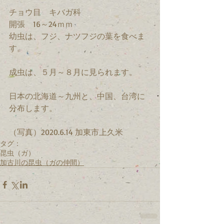
チョウ目　キバガ科　
開張　16～24ｍｍ　
幼虫は、フジ、ナツフジの葉を食べま
す。
成虫は、５月～８月に見られます。
日本の北海道～九州と、中国、台湾に
分布します。
（写真）2020.6.14 加東市上久米
タグ：
昆虫（ガ）
加古川の昆虫（ガの仲間）