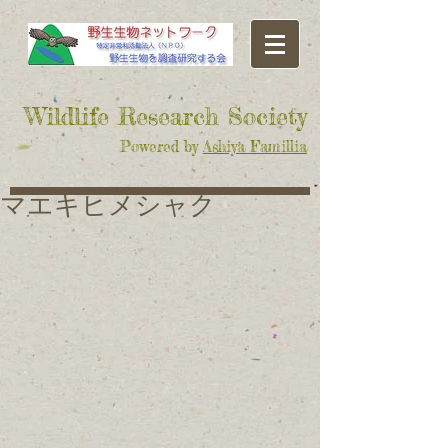
​Wildlife Research Society
Powered by
Ashiya Famillia
マエキヒメシャク