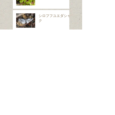
シロフフユエダシャ
ク
スギナ
ホシヒメホウジャク
Search By Tags
は虫類
ほ乳類、は虫類、両生類、魚類
クモ類
昆虫（ガ）
昆虫（コウチュウ）
昆虫（セミ・カメムシ）