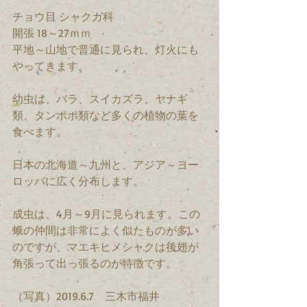
チョウ目 シャクガ科
開張 18～27ｍｍ　
平地～山地で普通に見られ、灯火にも
やってきます。
幼虫は、バラ、スイカズラ、ヤナギ
類、タンポポ類など多くの植物の葉を
食べます。
日本の北海道～九州と、アジア～ヨー
ロッパに広く分布します。
成虫は、4月～9月に見られます。この
蛾の仲間は非常によく似たものが多い
のですが、マエキヒメシャクは後翅が
角張って出っ張るのが特徴です。
（写真）2019.6.7　三木市福井