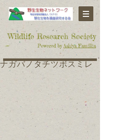
​Wildlife Research Society
Powered by
Ashiya Famillia
ナガバノタチツボスミレ