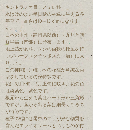
キントラノオ目　スミレ科　
水はけのよい半日陰の林縁に生える多
年草で、高さは10～15ｃｍになりま
す。
日本の本州（静岡県以西）～九州と朝
鮮半島（南部）に分布します。
地上茎があり、クシの歯状の托葉を持
つグループ（タチツボスミレ類）に入
ります。
この仲間は、雌しべの花柱が単純な筒
型をしているのが特徴です。
花は3月下旬～5月上旬に咲き、花の色
は淡紫色～紫色です。
根元から生える葉はハート形か三角形
ですが、茎から出る葉は細長くなるの
が特徴です。
種子の端には昆虫のアリが好む物質を
含んだエライオソームというものが付