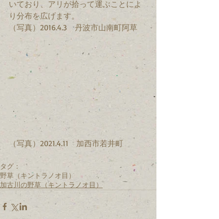
いており、アリが拾って運ぶことによ
り分布を広げます。
（写真）2016.4.3　丹波市山南町阿草
（写真）2021.4.11　加西市若井町　　
タグ：
野草（キントラノオ目）
加古川の野草（キントラノオ目）