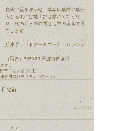
春先に花を咲かせ、落葉広葉樹の葉が
広がる頃には地上部は枯れてなくな
り、次の春までの間は地中の塊茎で過
ごします。
兵庫県レッドデータブック：Ｃランク
（写真）2020.2.3 丹波市青垣町
タグ：
野草（キンポウゲ目）
加古川の野草（キンポウゲ目）
コメント