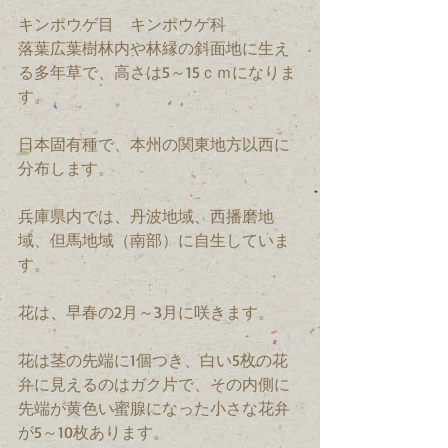
キンポウゲ目　キンポウゲ科　
落葉広葉樹林内や林縁の斜面地に生え
る多年草で、高さは5～15ｃｍになりま
す。
日本固有種で、本州の関東地方以西に
分布します。
兵庫県内では、丹波地域、西播磨地
域、但馬地域（南部）に自生していま
す。
花は、早春の2月～3月に咲きます。
花は茎の先端に1個つき、白い5枚の花
弁に見えるのはガク片で、その内側に
先端が黄色い蜜腺になった小さな花弁
が5～10枚あります。