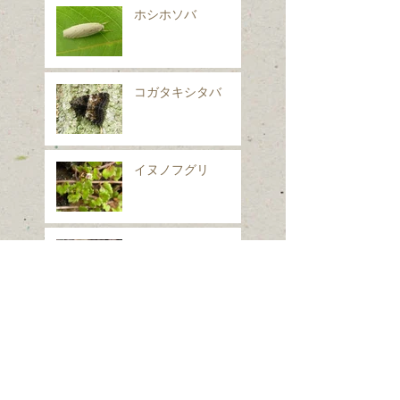
ホシホソバ
コガタキシタバ
イヌノフグリ
シロフフユエダシャ
ク
スギナ