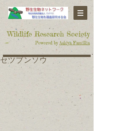
​Wildlife Research Society
Powered by
Ashiya Famillia
セツブンソウ