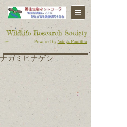
​Wildlife Research Society
Powered by
Ashiya Famillia
ナガミヒナゲシ