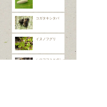
コガタキシタバ
イヌノフグリ
シロフフユエダシャ
ク
スギナ
ホシヒメホウジャク