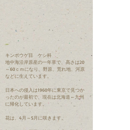
キンポウゲ目　ケシ科　
地中海沿岸原産の一年草で、高さは20
～60ｃｍになり、野原、荒れ地、河原
などに生えています。
日本への侵入は1960年に東京で見つか
ったのが最初で、現在は北海道～九州
に帰化しています。
花は、4月～5月に咲きます。