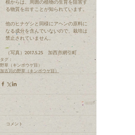
根からは、周囲の植物の生育を阻害す
る物質を出すことが知られています。
他のヒナゲシと同様にアヘンの原料に
なる成分を含んでいないので、栽培は
禁止されていません。
（写真）2017.5.25　加西市網引町
タグ：
野草（キンポウゲ目）
加古川の野草（キンポウゲ目）
コメント