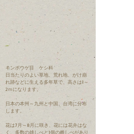
キンポウゲ目　ケシ科　
日当たりのよい草地、荒れ地、がけ崩
れ跡などに生える多年草で、高さは1～
2ｍになります。
日本の本州～九州と中国、台湾に分布
します。
花は7月～8月に咲き、花には花弁はな
く、多数の雄しべと1個の雌しべがあり