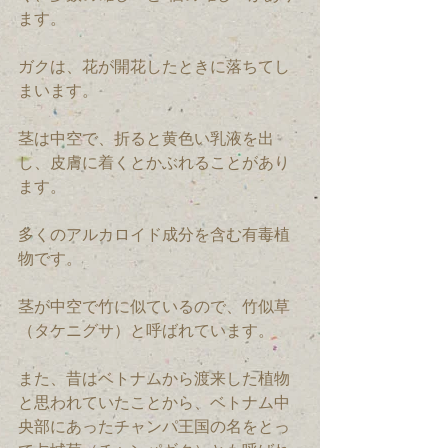
ます。
ガクは、花が開花したときに落ちてし
まいます。
茎は中空で、折ると黄色い乳液を出
し、皮膚に着くとかぶれることがあり
ます。
多くのアルカロイド成分を含む有毒植
物です。
茎が中空で竹に似ているので、竹似草
（タケニグサ）と呼ばれています。
また、昔はベトナムから渡来した植物
と思われていたことから、ベトナム中
央部にあったチャンパ王国の名をとっ