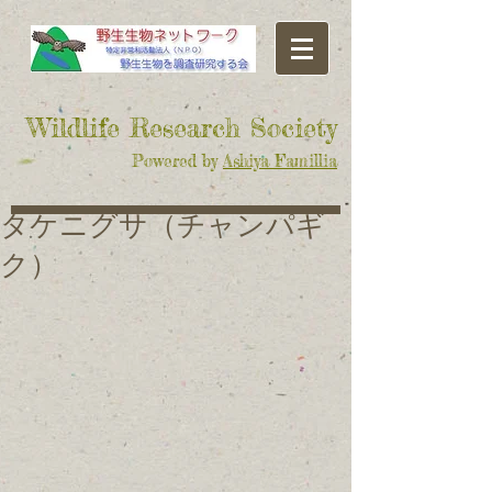
​Wildlife Research Society
Powered by
Ashiya Famillia
タケニグサ（チャンパギ
ク）