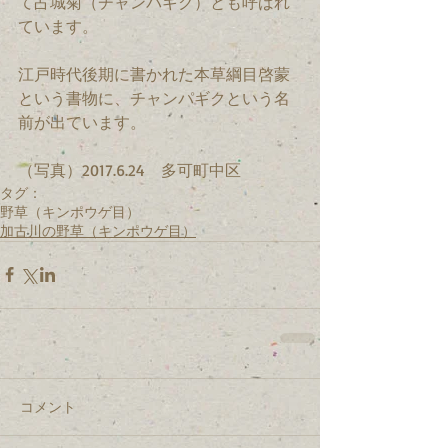
て占城菊（チャンパギク）とも呼ばれ
ています。
江戸時代後期に書かれた本草綱目啓蒙
という書物に、チャンパギクという名
前が出ています。
（写真）2017.6.24　多可町中区
タグ：
野草（キンポウゲ目）
加古川の野草（キンポウゲ目）
コメント