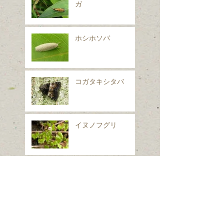
ガ
ホシホソバ
コガタキシタバ
イヌノフグリ
シロフフユエダシャ
ク
スギナ