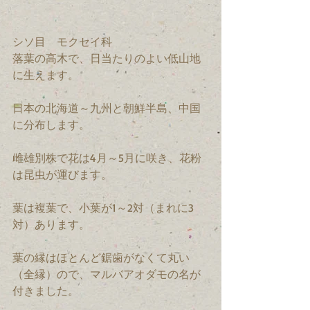
シソ目　モクセイ科　
落葉の高木で、日当たりのよい低山地
に生えます。
日本の北海道～九州と朝鮮半島、中国
に分布します。
雌雄別株で花は4月～5月に咲き、花粉
は昆虫が運びます。
葉は複葉で、小葉が1～2対（まれに3
対）あります。
葉の縁はほとんど鋸歯がなくて丸い
（全縁）ので、マルバアオダモの名が
付きました。