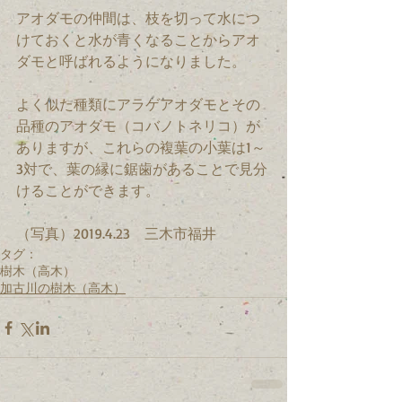
アオダモの仲間は、枝を切って水につ
けておくと水が青くなることからアオ
ダモと呼ばれるようになりました。
よく似た種類にアラゲアオダモとその
品種のアオダモ（コバノトネリコ）が
ありますが、これらの複葉の小葉は1～
3対で、葉の縁に鋸歯があることで見分
けることができます。
（写真）2019.4.23　三木市福井
タグ：
樹木（高木）
加古川の樹木（高木）