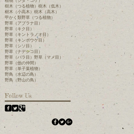
植物（シダ・コケ）
樹木（つる植物）
樹木（低木）
樹木（小高木）
樹木（高木）
甲かく類
野草（つる植物）
野草（アブラナ目）
野草（キク目）
野草（キントラノオ目）
野草（キンポウゲ目）
野草（シソ目）
野草（ナデシコ目）
野草（バラ目）
野草（マメ目）
野草（他の仲間）
野草（単子葉植物）
野鳥（水辺の鳥）
野鳥（野山の鳥）
Follow Us