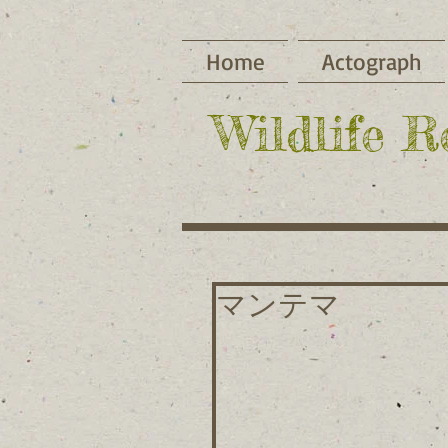
Home
Actograph
​Wildlife 
マンテマ