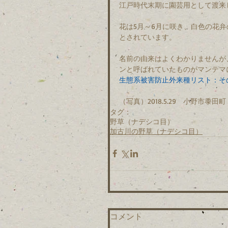
江戸時代末期に園芸用として渡来
花は5月～6月に咲き、白色の花
とされています。
名前の由来はよくわかりませんが
ンと呼ばれていたものがマンテマ
生態系被害防止外来種リスト：そ
（写真）2018.5.29　小野市黍田町
タグ：
野草（ナデシコ目）
加古川の野草（ナデシコ目）
コメント