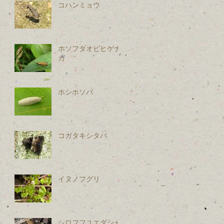
コハンミョウ
ホソフタオビヒゲナ
ガ
ホシホソバ
コガタキシタバ
イヌノフグリ
シロフフユエダシャ