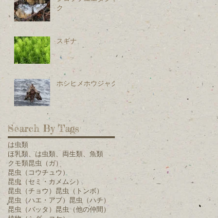
ク
スギナ
ホシヒメホウジャク
Search By Tags
は虫類
ほ乳類、は虫類、両生類、魚類
クモ類
昆虫（ガ）
昆虫（コウチュウ）
昆虫（セミ・カメムシ）
昆虫（チョウ）
昆虫（トンボ）
昆虫（ハエ・アブ）
昆虫（ハチ）
昆虫（バッタ）
昆虫（他の仲間）