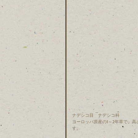
ナデシコ目　ナデシコ科　
ヨーロッパ原産の1～2年草で、高
す。